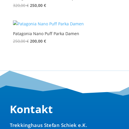
Ursprünglicher
Aktueller
320,00
€
250,00
€
Preis
Preis
war:
ist:
320,00 €
250,00 €.
Patagonia Nano Puff Parka Damen
Ursprünglicher
Aktueller
250,00
€
200,00
€
Preis
Preis
war:
ist:
250,00 €
200,00 €.
Kontakt
Trekkinghaus Stefan Schiek e.K.