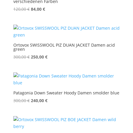
verschiedenen Farben
Ursprünglicher
Aktueller
120,00
€
84,00
€
Preis
Preis
war:
ist:
120,00 €
84,00 €.
Ortovox SWISSWOOL PIZ DUAN JACKET Damen acid
green
Ursprünglicher
Aktueller
300,00
€
250,00
€
Preis
Preis
war:
ist:
300,00 €
250,00 €.
Patagonia Down Sweater Hoody Damen smolder blue
Ursprünglicher
Aktueller
300,00
€
240,00
€
Preis
Preis
war:
ist:
300,00 €
240,00 €.