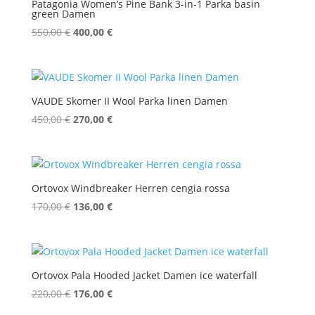
Patagonia Women’s Pine Bank 3-in-1 Parka basin
green Damen
Ursprünglicher
Aktueller
550,00
€
400,00
€
Preis
Preis
war:
ist:
550,00 €
400,00 €.
VAUDE Skomer II Wool Parka linen Damen
Ursprünglicher
Aktueller
450,00
€
270,00
€
Preis
Preis
war:
ist:
450,00 €
270,00 €.
Ortovox Windbreaker Herren cengia rossa
Ursprünglicher
Aktueller
170,00
€
136,00
€
Preis
Preis
war:
ist:
170,00 €
136,00 €.
Ortovox Pala Hooded Jacket Damen ice waterfall
Ursprünglicher
Aktueller
220,00
€
176,00
€
Preis
Preis