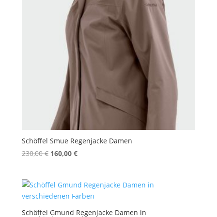
Schöffel Smue Regenjacke Damen
Ursprünglicher
Aktueller
230,00
€
160,00
€
Preis
Preis
war:
ist:
230,00 €
160,00 €.
Schöffel Gmund Regenjacke Damen in