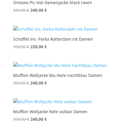
Ortovox Piz Vial Damenjacke black raven
Ursprünglicher
Aktueller
340,00
€
240,00
€
Preis
Preis
war:
ist:
340,00 €
240,00 €.
Schöffel Ins. Parka Rotterdam rot Damen
Ursprünglicher
Aktueller
350,00
€
220,00
€
Preis
Preis
war:
ist:
350,00 €
220,00 €.
Mufflon Wolljacke Mu-Nele nachtblau Damen
Ursprünglicher
Aktueller
300,00
€
240,00
€
Preis
Preis
war:
ist:
300,00 €
240,00 €.
Mufflon Wolljacke Nele vulkan Damen
Ursprünglicher
Aktueller
300,00
€
240,00
€
Preis
Preis