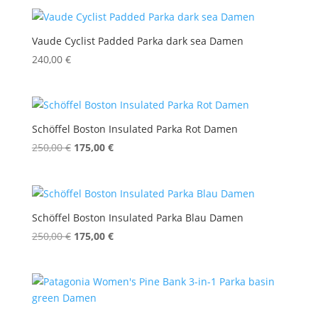
war:
ist:
300,00 €
240,00 €.
Vaude Cyclist Padded Parka dark sea Damen
240,00
€
Schöffel Boston Insulated Parka Rot Damen
Ursprünglicher
Aktueller
250,00
€
175,00
€
Preis
Preis
war:
ist:
250,00 €
175,00 €.
Schöffel Boston Insulated Parka Blau Damen
Ursprünglicher
Aktueller
250,00
€
175,00
€
Preis
Preis
war:
ist:
250,00 €
175,00 €.