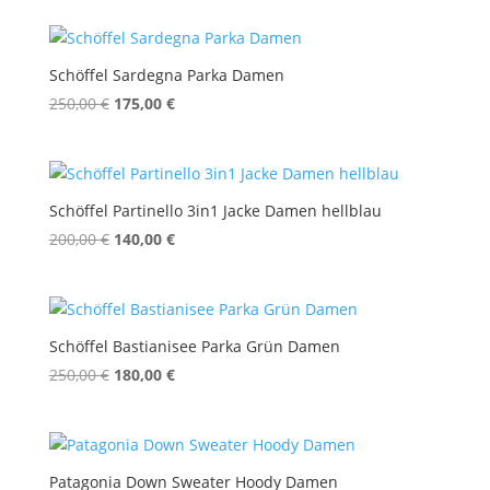
war:
ist:
220,00 €
176,00 €.
Schöffel Sardegna Parka Damen
Ursprünglicher
Aktueller
250,00
€
175,00
€
Preis
Preis
war:
ist:
250,00 €
175,00 €.
Schöffel Partinello 3in1 Jacke Damen hellblau
Ursprünglicher
Aktueller
200,00
€
140,00
€
Preis
Preis
war:
ist:
200,00 €
140,00 €.
Schöffel Bastianisee Parka Grün Damen
Ursprünglicher
Aktueller
250,00
€
180,00
€
Preis
Preis
war:
ist:
250,00 €
180,00 €.
Patagonia Down Sweater Hoody Damen