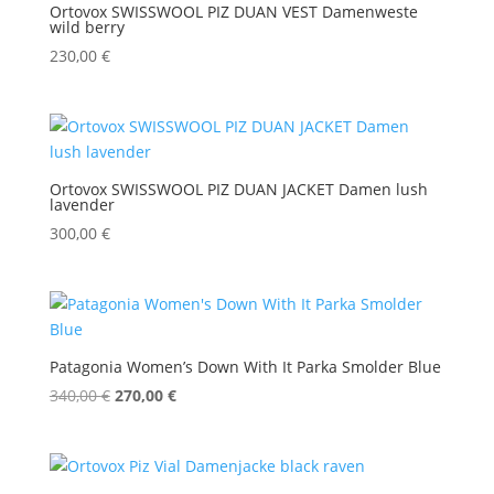
Ortovox SWISSWOOL PIZ DUAN VEST Damenweste
wild berry
230,00
€
Ortovox SWISSWOOL PIZ DUAN JACKET Damen lush
lavender
300,00
€
Patagonia Women’s Down With It Parka Smolder Blue
Ursprünglicher
Aktueller
340,00
€
270,00
€
Preis
Preis
war:
ist:
340,00 €
270,00 €.