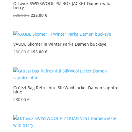
Ortovox SWISSWOOL PIZ BOE JACKET Damen wild
berry
Ursprünglicher
Aktueller
320,00
€
225,00
€
Preis
Preis
war:
ist:
320,00 €
225,00 €.
VAUDE Skomer III Winter Parka Damen buckeye
Ursprünglicher
Aktueller
280,00
€
195,00
€
Preis
Preis
war:
ist:
280,00 €
195,00 €.
Grüezi Bag Refreshful SilkWool Jacket Damen saphire
blue
280,00
€