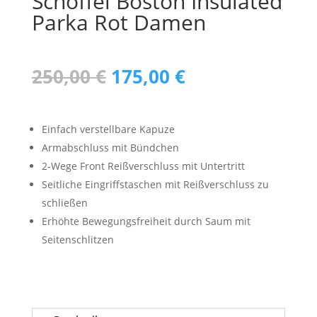
Schöffel Boston Insulated
Parka Rot Damen
Ursprünglicher
Aktueller
250,00
€
175,00
€
Preis
Preis
war:
ist:
250,00 €
175,00 €.
Einfach verstellbare Kapuze
Armabschluss mit Bündchen
2-Wege Front Reißverschluss mit Untertritt
Seitliche Eingriffstaschen mit Reißverschluss zu
schließen
Erhöhte Bewegungsfreiheit durch Saum mit
Seitenschlitzen