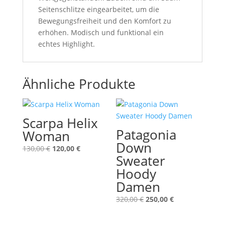
Seitenschlitze eingearbeitet, um die
Bewegungsfreiheit und den Komfort zu
erhöhen. Modisch und funktional ein
echtes Highlight.
Ähnliche Produkte
Scarpa Helix
Patagonia
Woman
Down
Ursprünglicher
Aktueller
130,00
€
120,00
€
Sweater
Preis
Preis
Hoody
war:
ist:
130,00 €
120,00 €.
Damen
Ursprünglicher
Aktueller
320,00
€
250,00
€
Preis
Preis
war:
ist: