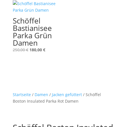
320,00 €
250,00 €.
Schöffel
Bastianisee
Parka Grün
Damen
Ursprünglicher
Aktueller
250,00
€
180,00
€
Preis
Preis
war:
ist:
250,00 €
180,00 €.
Startseite
/
Damen
/
Jacken gefüttert
/ Schöffel
Boston Insulated Parka Rot Damen