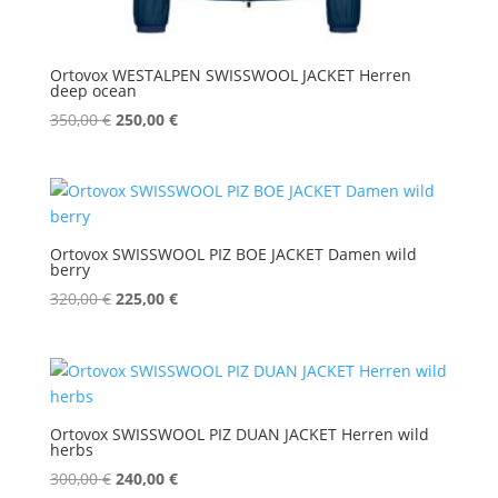
Ortovox WESTALPEN SWISSWOOL JACKET Herren
deep ocean
Ursprünglicher
Aktueller
350,00
€
250,00
€
Preis
Preis
war:
ist:
350,00 €
250,00 €.
Ortovox SWISSWOOL PIZ BOE JACKET Damen wild
berry
Ursprünglicher
Aktueller
320,00
€
225,00
€
Preis
Preis
war:
ist:
320,00 €
225,00 €.
Ortovox SWISSWOOL PIZ DUAN JACKET Herren wild
herbs
Ursprünglicher
Aktueller
300,00
€
240,00
€