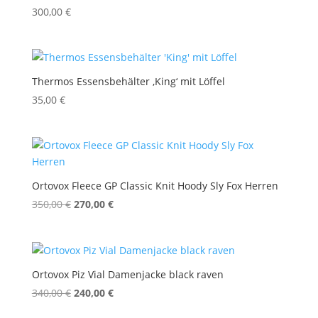
300,00
€
Thermos Essensbehälter ‚King‘ mit Löffel
35,00
€
Ortovox Fleece GP Classic Knit Hoody Sly Fox Herren
Ursprünglicher
Aktueller
350,00
€
270,00
€
Preis
Preis
war:
ist:
350,00 €
270,00 €.
Ortovox Piz Vial Damenjacke black raven
Ursprünglicher
Aktueller
340,00
€
240,00
€
Preis
Preis