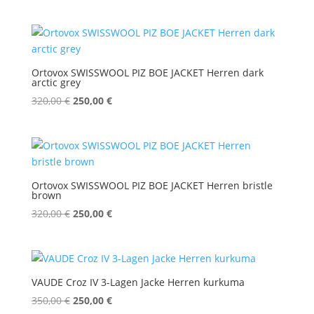
Preis
Preis
war:
ist:
300,00 €
240,00 €.
Ortovox SWISSWOOL PIZ BOE JACKET Herren dark
arctic grey
Ursprünglicher
Aktueller
320,00
€
250,00
€
Preis
Preis
war:
ist:
320,00 €
250,00 €.
Ortovox SWISSWOOL PIZ BOE JACKET Herren bristle
brown
Ursprünglicher
Aktueller
320,00
€
250,00
€
Preis
Preis
war:
ist:
320,00 €
250,00 €.
VAUDE Croz IV 3-Lagen Jacke Herren kurkuma
Ursprünglicher
Aktueller
350,00
€
250,00
€