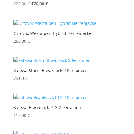
Ursprünglicher
Aktueller
220,00
€
176,00
€
Preis
Preis
war:
ist:
220,00 €
176,00 €.
Ortovox Westalpen Hybrid Herrenjacke
260,00
€
Salewa Storm Biwaksack 2 Personen
75,00
€
Salewa Biwaksack PTX 2 Personen
110,00
€