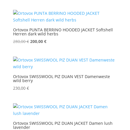
Preis
Preis
war:
ist:
350,00 €
250,00 €.
Ortovox PUNTA BERRINO HOODED JACKET Softshell
Herren dark wild herbs
Ursprünglicher
Aktueller
280,00
€
200,00
€
Preis
Preis
war:
ist:
280,00 €
200,00 €.
Ortovox SWISSWOOL PIZ DUAN VEST Damenweste
wild berry
230,00
€
Ortovox SWISSWOOL PIZ DUAN JACKET Damen lush
lavender