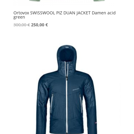
Ortovox SWISSWOOL PIZ DUAN JACKET Damen acid
green
Ursprünglicher
Aktueller
300,00
€
250,00
€
Preis
Preis
war:
ist:
300,00 €
250,00 €.