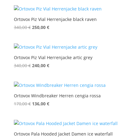
war:
ist:
340,00 €
240,00 €.
Ortovox Piz Vial Herrenjacke black raven
Ursprünglicher
Aktueller
340,00
€
250,00
€
Preis
Preis
war:
ist:
340,00 €
250,00 €.
Ortovox Piz Vial Herrenjacke artic grey
Ursprünglicher
Aktueller
340,00
€
240,00
€
Preis
Preis
war:
ist:
340,00 €
240,00 €.
Ortovox Windbreaker Herren cengia rossa
Ursprünglicher
Aktueller
170,00
€
136,00
€
Preis
Preis
war:
ist:
170,00 €
136,00 €.
Ortovox Pala Hooded Jacket Damen ice waterfall