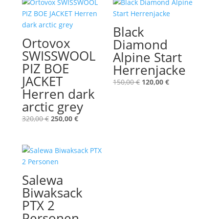
Black
Ortovox
Diamond
SWISSWOOL
Alpine Start
PIZ BOE
Herrenjacke
JACKET
Ursprünglicher
Aktueller
150,00
€
120,00
€
Herren dark
Preis
Preis
arctic grey
war:
ist:
150,00 €
120,00 €.
Ursprünglicher
Aktueller
320,00
€
250,00
€
Preis
Preis
war:
ist:
320,00 €
250,00 €.
Salewa
Biwaksack
PTX 2
Personen