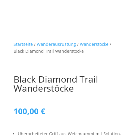
Preis
Preis
war:
ist:
340,00 €
240,00 €.
Startseite
/
Wanderausrüstung
/
Wanderstöcke
/
Black Diamond Trail Wanderstöcke
Black Diamond Trail
Wanderstöcke
100,00
€
Überarbeiteter Griff aus Weichgummi mit Solution-