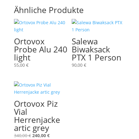
Ähnliche Produkte
Ortovox
Salewa
Probe Alu 240
Biwaksack
light
PTX 1 Person
55,00
€
90,00
€
Ortovox Piz
Vial
Herrenjacke
artic grey
Ursprünglicher
Aktueller
340,00
€
240,00
€