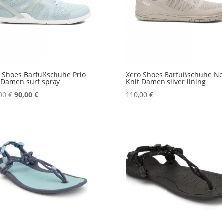
 Shoes Barfußschuhe Prio
Xero Shoes Barfußschuhe N
 Damen surf spray
Knit Damen silver lining
Ursprünglicher
Aktueller
,00
€
90,00
€
110,00
€
Preis
Preis
war:
ist:
110,00 €
90,00 €.