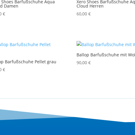
o Shoes Barfußschuhe Aqua
Xero Shoes Barfußschuhe A
ud Damen
Cloud Herren
00
€
60,00
€
Ballop Barfußschuhe mit Wol
op Barfußschuhe Pellet grau
90,00
€
00
€