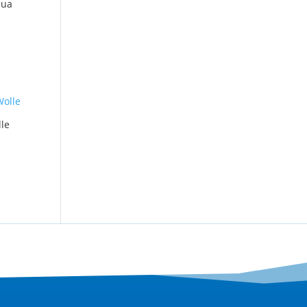
qua
le