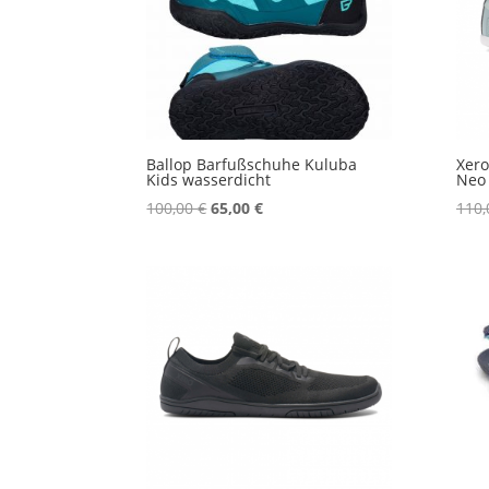
Ballop Barfußschuhe Kuluba
Xero
Kids wasserdicht
Neo
Ursprünglicher
Aktueller
100,00
€
65,00
€
110
Preis
Preis
war:
ist:
100,00 €
65,00 €.