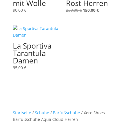
mit Wolle
Rost Herren
Ursprünglicher
Aktueller
90,00
€
230,00
€
150,00
€
Preis
Preis
war:
ist:
230,00 €
150,00 €.
La Sportiva
Tarantula
Damen
95,00
€
Startseite
/
Schuhe
/
Barfußschuhe
/ Xero Shoes
Barfußschuhe Aqua Cloud Herren