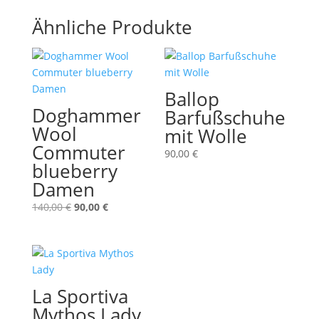
Ähnliche Produkte
Ballop
Doghammer
Barfußschuhe
Wool
mit Wolle
Commuter
90,00
€
blueberry
Damen
Ursprünglicher
Aktueller
140,00
€
90,00
€
Preis
Preis
war:
ist:
140,00 €
90,00 €.
La Sportiva
Mythos Lady