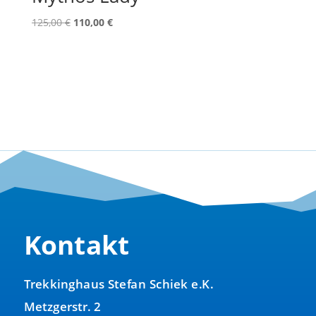
Ursprünglicher
Aktueller
125,00
€
110,00
€
Preis
Preis
war:
ist:
125,00 €
110,00 €.
Kontakt
Trekkinghaus Stefan Schiek e.K.
Metzgerstr. 2