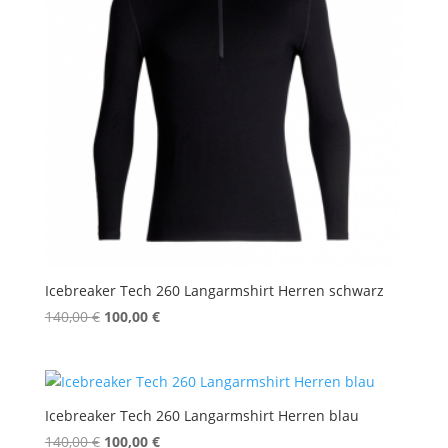
Icebreaker Tech 260 Langarmshirt Herren schwarz
Ursprünglicher
Aktueller
140,00
€
100,00
€
Preis
Preis
war:
ist:
140,00 €
100,00 €.
Icebreaker Tech 260 Langarmshirt Herren blau
Ursprünglicher
Aktueller
140,00
€
100,00
€