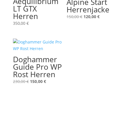
Aequilibrium
Alpine Start
LT GTX
Herrenjacke
Herren
Ursprünglicher
Aktueller
150,00
€
120,00
€
Preis
Preis
350,00
€
war:
ist:
150,00 €
120,00 €.
Doghammer
Guide Pro WP
Rost Herren
Ursprünglicher
Aktueller
230,00
€
150,00
€
Preis
Preis
war:
ist:
230,00 €
150,00 €.