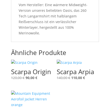
Vom Hersteller: Eine wärmere Midweight-
Version unseres beliebten Oasis, das 260
Tech Langarmshirt mit halblangem
Reißverschluss ist ein verlässlicher
Winterlayer, hergestellt aus 100%
Merinowolle.
Ähnliche Produkte
Scarpa Origin
Scarpa Arpia
Ursprünglicher
Aktueller
Ursprünglicher
Aktueller
120,00
€
90,00
€
140,00
€
110,00
€
Preis
Preis
Preis
Preis
war:
ist:
war:
ist:
120,00 €
90,00 €.
140,00 €
110,00 €.