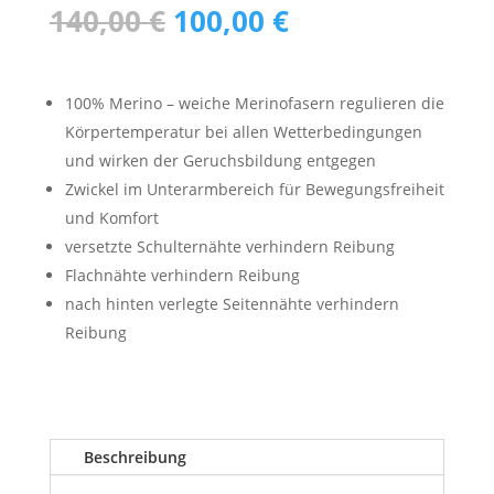
Ursprünglicher
Aktueller
140,00
€
100,00
€
Preis
Preis
war:
ist:
140,00 €
100,00 €.
100% Merino – weiche Merinofasern regulieren die
Körpertemperatur bei allen Wetterbedingungen
und wirken der Geruchsbildung entgegen
Zwickel im Unterarmbereich für Bewegungsfreiheit
und Komfort
versetzte Schulternähte verhindern Reibung
Flachnähte verhindern Reibung
nach hinten verlegte Seitennähte verhindern
Reibung
Beschreibung