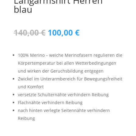
Langarmshirt Herren
blau
Ursprünglicher
Aktueller
140,00
€
100,00
€
Preis
Preis
war:
ist:
140,00 €
100,00 €.
100% Merino – weiche Merinofasern regulieren die
Körpertemperatur bei allen Wetterbedingungen
und wirken der Geruchsbildung entgegen
Zwickel im Unterarmbereich für Bewegungsfreiheit
und Komfort
versetzte Schulternähte verhindern Reibung
Flachnähte verhindern Reibung
nach hinten verlegte Seitennähte verhindern
Reibung