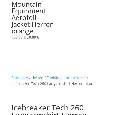
Mountain
Equipment
Aerofoil
Jacket Herren
orange
Ursprünglicher
Aktueller
130,00
€
90,00
€
Preis
Preis
war:
ist:
130,00 €
90,00 €.
Startseite
/
Herren
/
Funktionsunterwäsche
/
Icebreaker Tech 260 Langarmshirt Herren blau
Icebreaker Tech 260