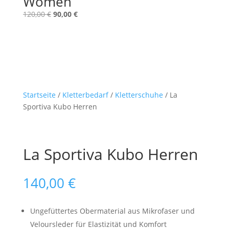
Women
Ursprünglicher
Aktueller
120,00
€
90,00
€
Preis
Preis
war:
ist:
120,00 €
90,00 €.
Startseite
/
Kletterbedarf
/
Kletterschuhe
/ La
Sportiva Kubo Herren
La Sportiva Kubo Herren
140,00
€
Ungefüttertes Obermaterial aus Mikrofaser und
Veloursleder für Elastizität und Komfort