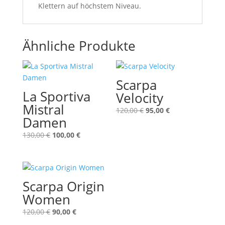
Klettern auf höchstem Niveau.
Ähnliche Produkte
Scarpa
La Sportiva
Velocity
Mistral
Ursprünglicher
Aktueller
120,00
€
95,00
€
Damen
Preis
Preis
war:
ist:
Ursprünglicher
Aktueller
130,00
€
100,00
€
120,00 €
95,00 €.
Preis
Preis
war:
ist:
130,00 €
100,00 €.
Scarpa Origin
Women
Ursprünglicher
Aktueller
120,00
€
90,00
€
Preis
Preis