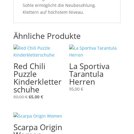
Sohle ermöglicht die Neubesohlung.
Klettern auf höchstem Niveau.
Ähnliche Produkte
Red Chili
La Sportiva
Puzzle
Tarantula
Kinderkletter
Herren
schuhe
95,00
€
Ursprünglicher
Aktueller
80,00
€
65,00
€
Preis
Preis
war:
ist:
80,00 €
65,00 €.
Scarpa Origin