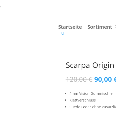
Startseite
Sortiment
Scarpa Origin
Ursprü
120,00
€
90,00
Preis
war:
4mm Vision Gummisohle
120,00
Klettverschluss
Suede Leder ohne zusätzl