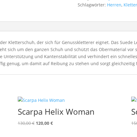
Schlagwörter:
Herren
,
Klette
der Kletterschuh, der sich für Genusskletterer eignet. Das Suede 
t sich um den ganzen Schuh und schützt das Obermaterial vor sc
fte Unterstützung und Kantenstabilität und verhindert ein schnel
fig genug, um damit auf Reibung zu stehen und sorgt gleichzeitig 
Scarpa Helix Woman
S
Ursprünglicher
Aktueller
130,00
€
120,00
€
15
Preis
Preis
war:
ist: