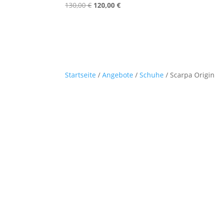
Ursprünglicher
Aktueller
130,00
€
120,00
€
Preis
Preis
war:
ist:
130,00 €
120,00 €.
Startseite
/
Angebote
/
Schuhe
/ Scarpa Origin