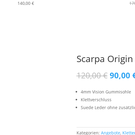
140,00
€
17
Scarpa Origin
Ursprü
120,00
€
90,00
Preis
war:
4mm Vision Gummisohle
120,00
Klettverschluss
Suede Leder ohne zusätzl
Kategorien:
Angebote
,
Klett