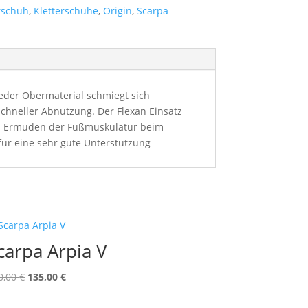
rschuh
,
Kletterschuhe
,
Origin
,
Scarpa
Leder Obermaterial schmiegt sich
hneller Abnutzung. Der Flexan Einsatz
les Ermüden der Fußmuskulatur beim
für eine sehr gute Unterstützung
carpa Arpia V
Ursprünglicher
Aktueller
0,00
€
135,00
€
Preis
Preis
war:
ist: