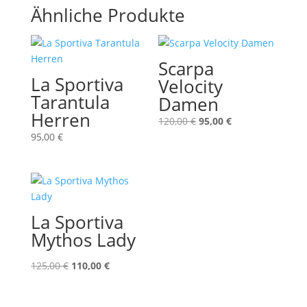
Ähnliche Produkte
Scarpa
La Sportiva
Velocity
Tarantula
Damen
Herren
Ursprünglicher
Aktueller
120,00
€
95,00
€
Preis
Preis
95,00
€
war:
ist:
120,00 €
95,00 €.
La Sportiva
Mythos Lady
Ursprünglicher
Aktueller
125,00
€
110,00
€
Preis
Preis
war:
ist: