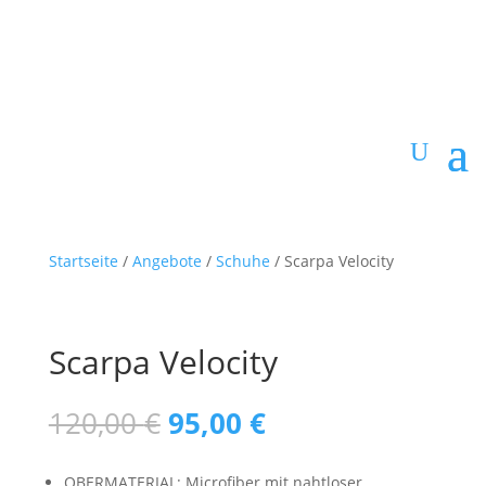
Startseite
/
Angebote
/
Schuhe
/ Scarpa Velocity
Scarpa Velocity
Ursprünglicher
Aktueller
120,00
€
95,00
€
Preis
Preis
war:
ist:
OBERMATERIAL: Microfiber mit nahtloser