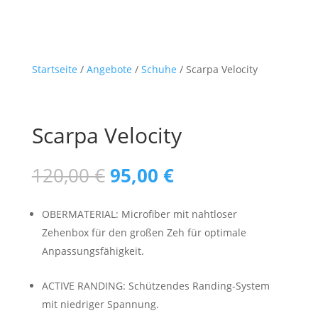
125,00 €
110,00 €.
Startseite
/
Angebote
/
Schuhe
/ Scarpa Velocity
Scarpa Velocity
Ursprünglicher
Aktueller
120,00
€
95,00
€
Preis
Preis
war:
ist:
OBERMATERIAL: Microfiber mit nahtloser
120,00 €
95,00 €.
Zehenbox für den großen Zeh für optimale
Anpassungsfähigkeit.
ACTIVE RANDING: Schützendes Randing-System
mit niedriger Spannung.