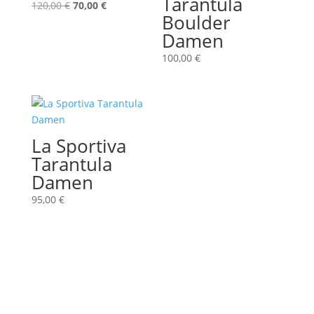
Tarantula
Ursprünglicher
Aktueller
120,00
€
70,00
€
Boulder
Preis
Preis
Damen
war:
ist:
120,00 €
70,00 €.
100,00
€
La Sportiva
Tarantula
Damen
95,00
€