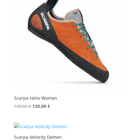
Scarpa Helix Woman
Ursprünglicher
Aktueller
130,00
€
120,00
€
Preis
Preis
war:
ist:
130,00 €
120,00 €.
Scarpa Velocity Damen