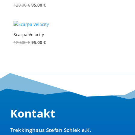
Ursprünglicher
Aktueller
120,00
€
95,00
€
Preis
Preis
war:
ist:
120,00 €
95,00 €.
Scarpa Velocity
Ursprünglicher
Aktueller
120,00
€
95,00
€
Preis
Preis
war:
ist:
120,00 €
95,00 €.
Kontakt
Trekkinghaus Stefan Schiek e.K.