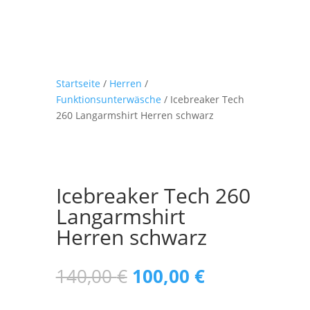
Startseite
/
Herren
/
Funktionsunterwäsche
/ Icebreaker Tech
260 Langarmshirt Herren schwarz
Icebreaker Tech 260
Langarmshirt
Herren schwarz
Ursprünglicher
Aktueller
140,00
€
100,00
€
Preis
Preis
war:
ist: