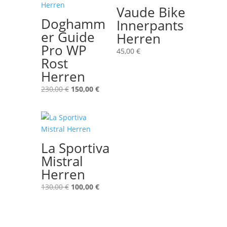
Vaude Bike
Doghamm
Innerpants
er Guide
Herren
Pro WP
45,00
€
Rost
Herren
Ursprünglicher
Aktueller
230,00
€
150,00
€
Preis
Preis
war:
ist:
230,00 €
150,00 €.
La Sportiva
Mistral
Herren
Ursprünglicher
Aktueller
130,00
€
100,00
€
Preis
Preis
war:
ist:
130,00 €
100,00 €.