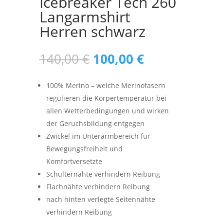
Icebreaker Tech 260
Langarmshirt
Herren schwarz
Ursprünglicher
Aktueller
140,00
€
100,00
€
Preis
Preis
war:
ist:
100% Merino – weiche Merinofasern
140,00 €
100,00 €.
regulieren die Körpertemperatur bei
allen Wetterbedingungen und wirken
der Geruchsbildung entgegen
Zwickel im Unterarmbereich für
Bewegungsfreiheit und
Komfortversetzte
Schulternähte verhindern Reibung
Flachnähte verhindern Reibung
nach hinten verlegte Seitennähte
verhindern Reibung