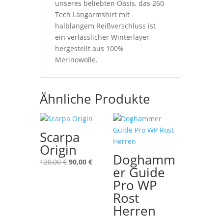
unseres beliebten Oasis, das 260
Tech Langarmshirt mit
halblangem Reißverschluss ist
ein verlässlicher Winterlayer,
hergestellt aus 100%
Merinowolle.
Ähnliche Produkte
Scarpa
Origin
Doghamm
Ursprünglicher
Aktueller
120,00
€
90,00
€
er Guide
Preis
Preis
Pro WP
war:
ist:
Rost
120,00 €
90,00 €.
Herren