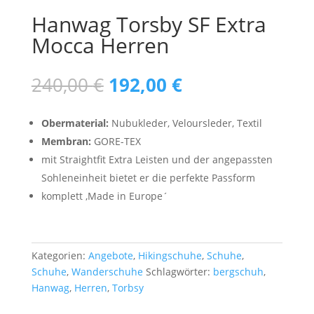
Hanwag Torsby SF Extra
Mocca Herren
Ursprünglicher
Aktueller
240,00
€
192,00
€
Preis
Preis
war:
ist:
Obermaterial:
Nubukleder, Veloursleder, Textil
240,00 €
192,00 €.
Membran:
GORE-TEX
mit Straightfit Extra Leisten und der angepassten
Sohleneinheit bietet er die perfekte Passform
komplett ‚Made in Europe´
Kategorien:
Angebote
,
Hikingschuhe
,
Schuhe
,
Schuhe
,
Wanderschuhe
Schlagwörter:
bergschuh
,
Hanwag
,
Herren
,
Torbsy