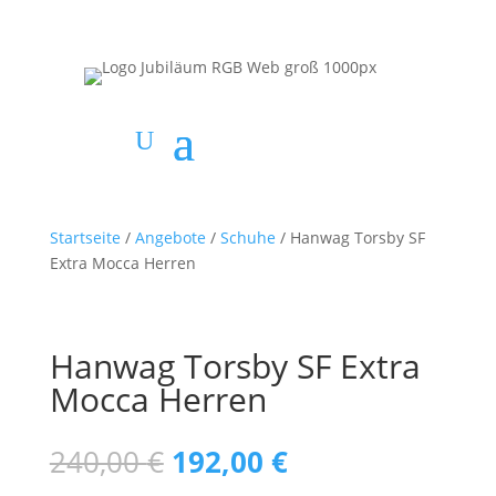
Startseite
/
Angebote
/
Schuhe
/ Hanwag Torsby SF
Extra Mocca Herren
Hanwag Torsby SF Extra
Mocca Herren
Ursprünglicher
Aktueller
240,00
€
192,00
€
Preis
Preis