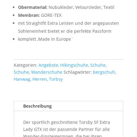
war:
ist:
Obermaterial:
Nubukleder, Veloursleder, Textil
240,00 €
192,00 €.
Membran:
GORE-TEX
mit Straightfit Extra Leisten und der angepassten
Sohleneinheit bietet er die perfekte Passform
komplett ‚Made in Europe´
Kategorien:
Angebote
,
Hikingschuhe
,
Schuhe
,
Schuhe
,
Wanderschuhe
Schlagwörter:
bergschuh
,
Hanwag
,
Herren
,
Torbsy
Beschreibung
Der sportlich geschnittene Torsby SF Extra
Lady GTX ist der passende Partner für alle
Wander-Einsteigerinnen, die bei ihren