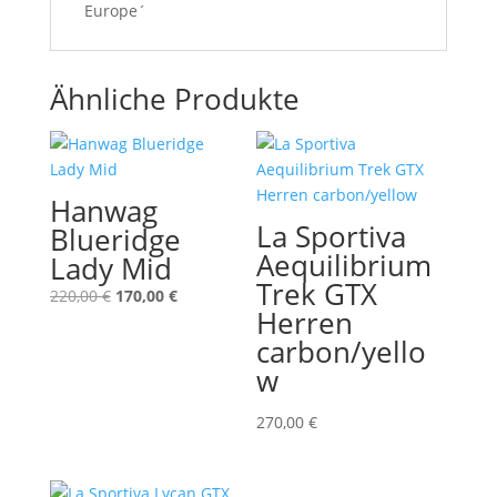
Europe´
Ähnliche Produkte
Hanwag
La Sportiva
Blueridge
Aequilibrium
Lady Mid
Trek GTX
Ursprünglicher
Aktueller
220,00
€
170,00
€
Herren
Preis
Preis
carbon/yello
war:
ist:
220,00 €
170,00 €.
w
270,00
€