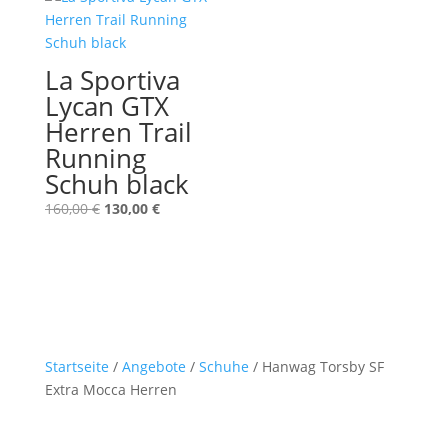
La Sportiva
Lycan GTX
Herren Trail
Running
Schuh black
Ursprünglicher
Aktueller
160,00
€
130,00
€
Preis
Preis
war:
ist:
160,00 €
130,00 €.
Startseite
/
Angebote
/
Schuhe
/ Hanwag Torsby SF
Extra Mocca Herren