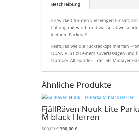
Beschreibung
Entwickelt für den vielseitigen Einsatz 
Füllung mit wind- und wasserabweisendem
kleinem Packmaß.
Features wie die rucksackoptimierten Fro
DUAN VEST zu einem zuverlässigen und fu
Outdoor-Allrounder – der als Midlayer od
Ähnliche Produkte
FjällRäven Nuuk Lite Park
M black Herren
Ursprünglicher
Aktueller
500,00
€
390,00
€
Preis
Preis