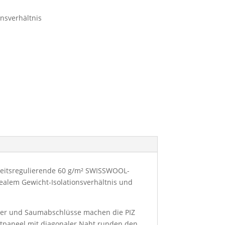
nsverhältnis
igkeitsregulierende 60 g/m² SWISSWOOL-
ealem Gewicht-Isolationsverhältnis und
öcher und Saumabschlüsse machen die PIZ
stpaneel mit diagonaler Naht runden den