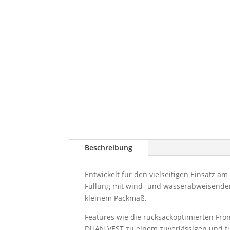
Beschreibung
Entwickelt für den vielseitigen Einsatz 
Füllung mit wind- und wasserabweisendem
kleinem Packmaß.
Features wie die rucksackoptimierten Fro
DUAN VEST zu einem zuverlässigen und fu