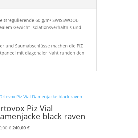
igkeitsregulierende 60 g/m² SWISSWOOL-
ealem Gewicht-Isolationsverhältnis und
öcher und Saumabschlüsse machen die PIZ
stpaneel mit diagonaler Naht runden den
rtovox Piz Vial
amenjacke black raven
Ursprünglicher
Aktueller
0,00
€
240,00
€
Preis
Preis