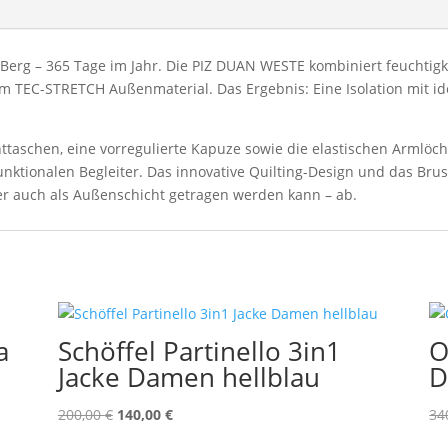
am Berg – 365 Tage im Jahr. Die PIZ DUAN WESTE kombiniert feucht
 TEC-STRETCH Außenmaterial. Das Ergebnis: Eine Isolation mit id
nttaschen, eine vorregulierte Kapuze sowie die elastischen Arml
nktionalen Begleiter. Das innovative Quilting-Design und das Bru
er auch als Außenschicht getragen werden kann – ab.
a
Schöffel Partinello 3in1
O
Jacke Damen hellblau
D
Ursprünglicher
Aktueller
200,00
€
140,00
€
34
Preis
Preis