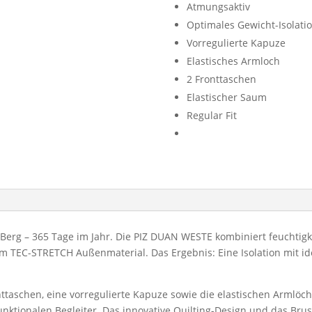
Atmungsaktiv
Optimales Gewicht-Isolatio
Vorregulierte Kapuze
Elastisches Armloch
2 Fronttaschen
Elastischer Saum
Regular Fit
am Berg – 365 Tage im Jahr. Die PIZ DUAN WESTE kombiniert feucht
 TEC-STRETCH Außenmaterial. Das Ergebnis: Eine Isolation mit id
nttaschen, eine vorregulierte Kapuze sowie die elastischen Arml
nktionalen Begleiter. Das innovative Quilting-Design und das Bru