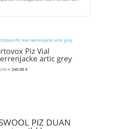
rtovox Piz Vial
errenjacke artic grey
Ursprünglicher
Aktueller
0,00
€
240,00
€
Preis
Preis
war:
ist:
340,00 €
240,00 €.
SSWOOL PIZ DUAN