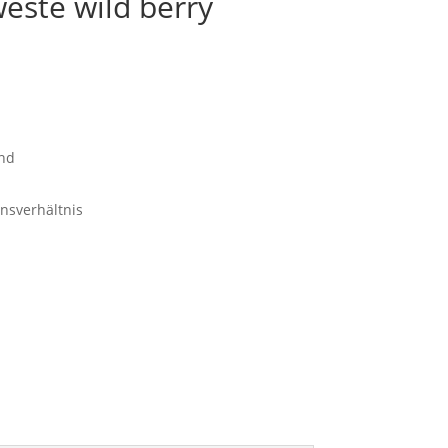
ste wild berry
nd
nsverhältnis