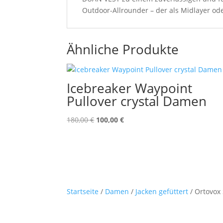
Outdoor-Allrounder – der als Midlayer od
Ähnliche Produkte
Icebreaker Waypoint
Pullover crystal Damen
Ursprünglicher
Aktueller
180,00
€
100,00
€
Preis
Preis
war:
ist:
180,00 €
100,00 €.
Startseite
/
Damen
/
Jacken gefüttert
/ Ortovox