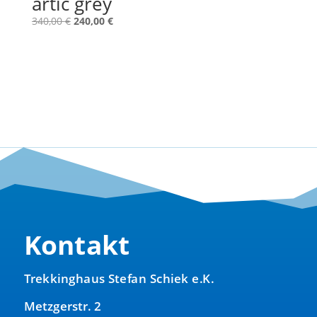
artic grey
Ursprünglicher
Aktueller
340,00
€
240,00
€
Preis
Preis
war:
ist:
340,00 €
240,00 €.
Kontakt
Trekkinghaus Stefan Schiek e.K.
Metzgerstr. 2