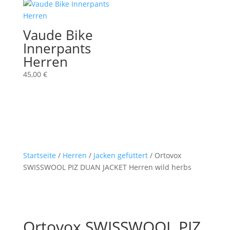
220,00 €
176,00 €.
180,00 €
100,00 €.
Vaude Bike
Innerpants
Herren
45,00
€
Startseite
/
Herren
/
Jacken gefüttert
/ Ortovox
SWISSWOOL PIZ DUAN JACKET Herren wild herbs
Ortovox SWISSWOOL PIZ