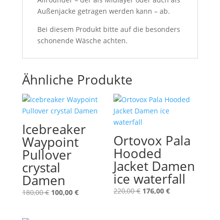
Außenjacke getragen werden kann – ab.
Bei diesem Produkt bitte auf die besonders
schonende Wäsche achten.
Ähnliche Produkte
Icebreaker
Ortovox Pala
Waypoint
Hooded
Pullover
Jacket Damen
crystal
ice waterfall
Damen
Ursprünglicher
Aktueller
220,00
€
176,00
€
Ursprünglicher
Aktueller
180,00
€
100,00
€
Preis
Preis
Preis
Preis
war:
ist:
war:
ist: