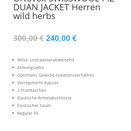
DUAN JACKET Herren
wild herbs
Ursprünglicher
Aktueller
300,00
€
240,00
€
Preis
Preis
war:
ist:
300,00 €
240,00 €.
Wind- und wasserabweisend
Atmungsaktiv
Optimales Gewicht-Isolationsverhältnis
Vorregulierte Kapuze
2 Fronttaschen
Elastische Ärmelabschlüsse
Elastischer Saum
Regular Fit