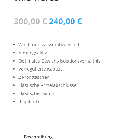
Ursprünglicher
Aktueller
300,00
€
240,00
€
Preis
Preis
war:
ist:
300,00 €
240,00 €.
Wind- und wasserabweisend
Atmungsaktiv
Optimales Gewicht-Isolationsverhältnis
Vorregulierte Kapuze
2 Fronttaschen
Elastische Ärmelabschlüsse
Elastischer Saum
Regular Fit
Beschreibung