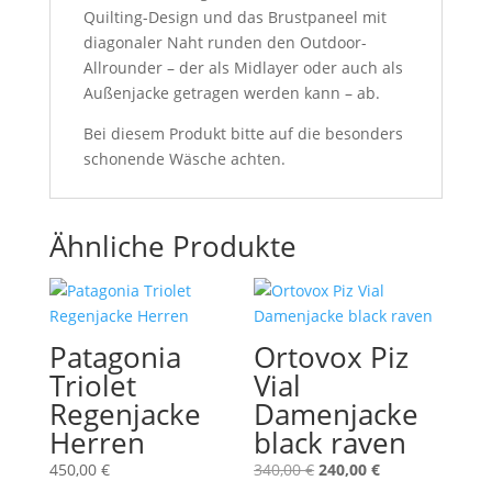
Quilting-Design und das Brustpaneel mit
diagonaler Naht runden den Outdoor-
Allrounder – der als Midlayer oder auch als
Außenjacke getragen werden kann – ab.
Bei diesem Produkt bitte auf die besonders
schonende Wäsche achten.
Ähnliche Produkte
Patagonia
Ortovox Piz
Triolet
Vial
Regenjacke
Damenjacke
Herren
black raven
Ursprünglicher
Aktueller
450,00
€
340,00
€
240,00
€