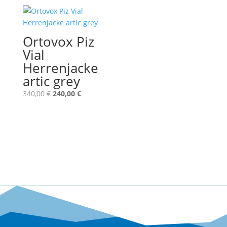
war:
ist:
300,00 €
250,00 €.
Ortovox Piz
Vial
Herrenjacke
artic grey
Ursprünglicher
Aktueller
340,00
€
240,00
€
Preis
Preis
war:
ist:
340,00 €
240,00 €.