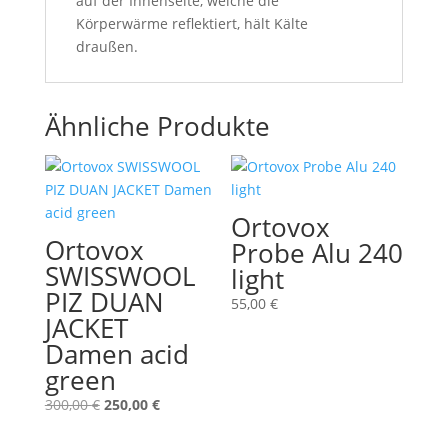
auf der Innenseite, welche die
Körperwärme reflektiert, hält Kälte
draußen.
Ähnliche Produkte
Ortovox
Ortovox
Probe Alu 240
SWISSWOOL
light
PIZ DUAN
55,00
€
JACKET
Damen acid
green
Ursprünglicher
Aktueller
300,00
€
250,00
€
Preis
Preis