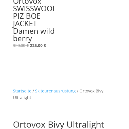
Ortovox
SWISSWOOL
PIZ BOE
JACKET
Damen wild
berry
Ursprünglicher
Aktueller
320,00
€
225,00
€
Preis
Preis
war:
ist:
320,00 €
225,00 €.
Startseite
/
Skitourenausrüstung
/ Ortovox Bivy
Ultralight
Ortovox Bivy Ultralight