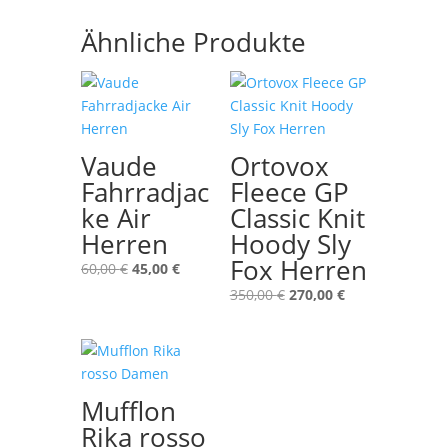
Ähnliche Produkte
Vaude
Ortovox
Fahrradjac
Fleece GP
ke Air
Classic Knit
Herren
Hoody Sly
Fox Herren
Ursprünglicher
Aktueller
60,00
€
45,00
€
Preis
Preis
Ursprünglicher
Aktueller
350,00
€
270,00
€
war:
ist:
Preis
Preis
60,00 €
45,00 €.
war:
ist:
350,00 €
270,00 €.
Mufflon
Rika rosso