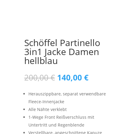
Schöffel Partinello
3in1 Jacke Damen
hellblau
Ursprünglicher
Aktueller
200,00
€
140,00
€
Preis
Preis
war:
ist:
Herauszippbare, separat verwendbare
200,00 €
140,00 €.
Fleece-Innenjacke
Alle Nähte verklebt
1-Wege Front Reißverschluss mit
Untertritt und Regenblende
Verstellbare, angeschnittene Kapuze