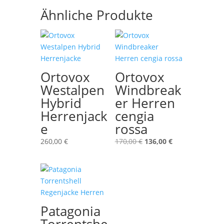
Ähnliche Produkte
Ortovox
Ortovox
Westalpen
Windbreak
Hybrid
er Herren
Herrenjack
cengia
e
rossa
Ursprünglicher
Aktueller
260,00
€
170,00
€
136,00
€
Preis
Preis
war:
ist:
170,00 €
136,00 €.
Patagonia
Torrentshe