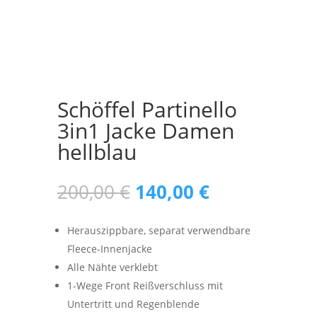
Schöffel Partinello
3in1 Jacke Damen
hellblau
Ursprünglicher
Aktueller
200,00
€
140,00
€
Preis
Preis
war:
ist:
Herauszippbare, separat verwendbare
200,00 €
140,00 €.
Fleece-Innenjacke
Alle Nähte verklebt
1-Wege Front Reißverschluss mit
Untertritt und Regenblende