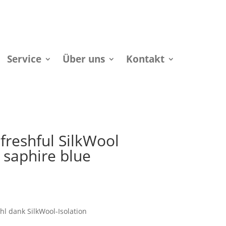
Service
Über uns
Kontakt
freshful SilkWool
 saphire blue
l dank SilkWool-Isolation