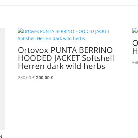
O
Ortovox PUNTA BERRINO
H
HOODED JACKET Softshell
34
Herren dark wild herbs
Ursprünglicher
Aktueller
280,00
€
200,00
€
Preis
Preis
war:
ist:
280,00 €
200,00 €.
d