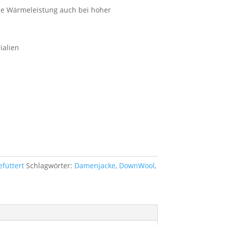
de Wärmeleistung auch bei hoher
ialien
efüttert
Schlagwörter:
Damenjacke
,
DownWool
,