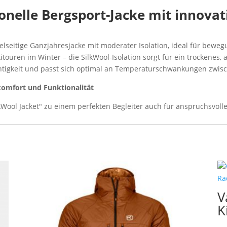
Menge
ionelle Bergsport-Jacke mit innovat
vielseitige Ganzjahresjacke mit moderater Isolation, ideal für bewe
ouren im Winter – die SilkWool-Isolation sorgt für ein trockenes, 
tigkeit und passt sich optimal an Temperaturschwankungen zwisc
komfort und Funktionalität
kWool Jacket" zu einem perfekten Begleiter auch für anspruchsvolle
V
K