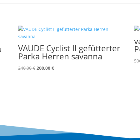
v
VAUDE Cyclist II gefütterter
u
P
Parka Herren savanna
50
Ursprünglicher
Aktueller
240,00
€
200,00
€
Preis
Preis
war:
ist:
240,00 €
200,00 €.