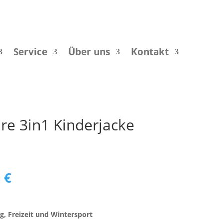
Service
Über uns
Kontakt
re 3in1 Kinderjacke
ünglicher
Aktueller
0
€
Preis
ist:
 €
115,00 €.
g, Freizeit und Wintersport