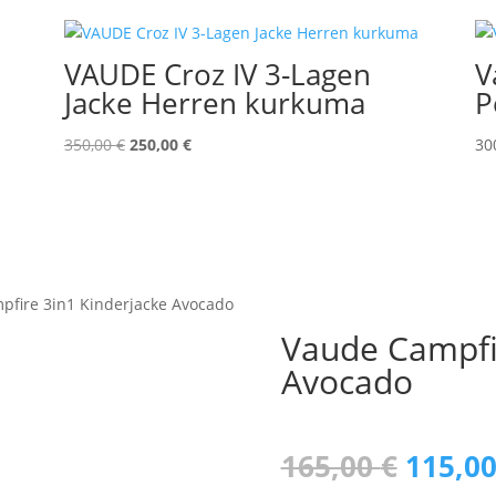
VAUDE Croz IV 3-Lagen
V
Jacke Herren kurkuma
P
Ursprünglicher
Aktueller
350,00
€
250,00
€
30
Preis
Preis
war:
ist:
350,00 €
250,00 €.
pfire 3in1 Kinderjacke Avocado
Vaude Campfi
Avocado
Urspr
165,00
€
115,0
Preis