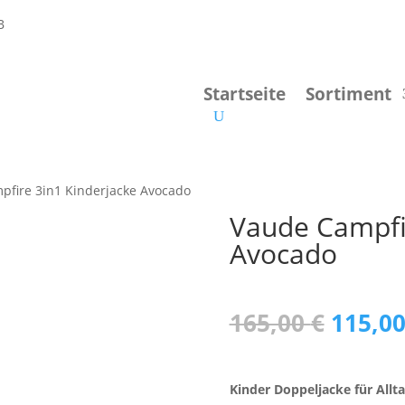
Startseite
Sortiment
pfire 3in1 Kinderjacke Avocado
Vaude Campfi
Avocado
Urspr
165,00
€
115,0
Preis
war:
165,00
Kinder Doppeljacke für Allta