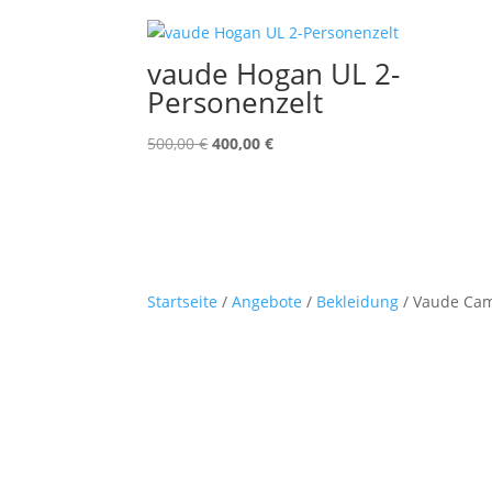
vaude Hogan UL 2-
Personenzelt
Ursprünglicher
Aktueller
500,00
€
400,00
€
Preis
Preis
war:
ist:
500,00 €
400,00 €.
Startseite
/
Angebote
/
Bekleidung
/ Vaude Cam