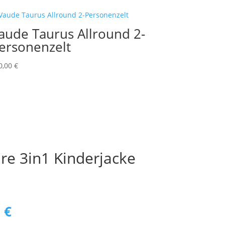
aude Taurus Allround 2-
ersonenzelt
0,00
€
re 3in1 Kinderjacke
ünglicher
Aktueller
0
€
Preis