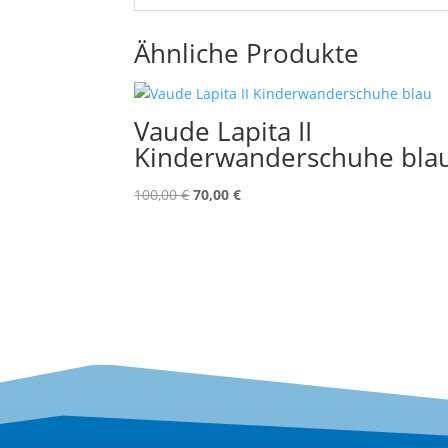
Ähnliche Produkte
Vaude Lapita II
Kinderwanderschuhe bla
Ursprünglicher
Aktueller
100,00
€
70,00
€
Preis
Preis
war:
ist:
100,00 €
70,00 €.