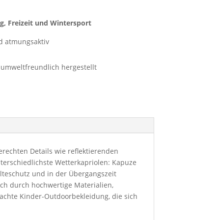
ist:
 €
115,00 €.
g, Freizeit und Wintersport
d atmungsaktiv
 umweltfreundlich hergestellt
gerechten Details wie reflektierenden
nterschiedlichste Wetterkapriolen: Kapuze
älteschutz und in der Übergangszeit
ich durch hochwertige Materialien,
achte Kinder-Outdoorbekleidung, die sich