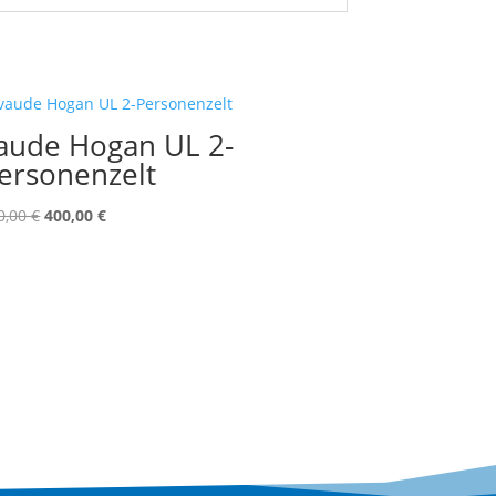
aude Hogan UL 2-
ersonenzelt
Ursprünglicher
Aktueller
0,00
€
400,00
€
Preis
Preis
war:
ist:
500,00 €
400,00 €.