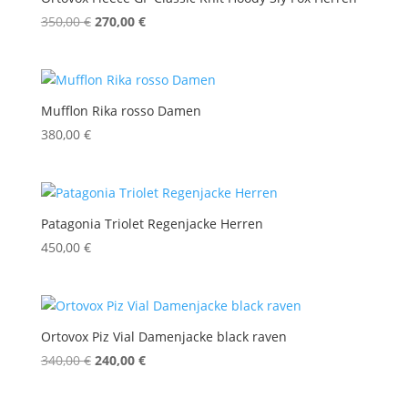
Ursprünglicher
Aktueller
350,00
€
270,00
€
Preis
Preis
war:
ist:
350,00 €
270,00 €.
Mufflon Rika rosso Damen
380,00
€
Patagonia Triolet Regenjacke Herren
450,00
€
Ortovox Piz Vial Damenjacke black raven
Ursprünglicher
Aktueller
340,00
€
240,00
€
Preis
Preis
war:
ist: