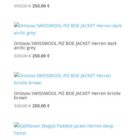
Ursprünglicher
Aktueller
350,00
€
250,00
€
Preis
Preis
war:
ist:
350,00 €
250,00 €.
Ortovox SWISSWOOL PIZ BOE JACKET Herren dark
arctic grey
Ursprünglicher
Aktueller
320,00
€
250,00
€
Preis
Preis
war:
ist:
320,00 €
250,00 €.
Ortovox SWISSWOOL PIZ BOE JACKET Herren bristle
brown
Ursprünglicher
Aktueller
320,00
€
250,00
€
Preis
Preis
war:
ist:
320,00 €
250,00 €.