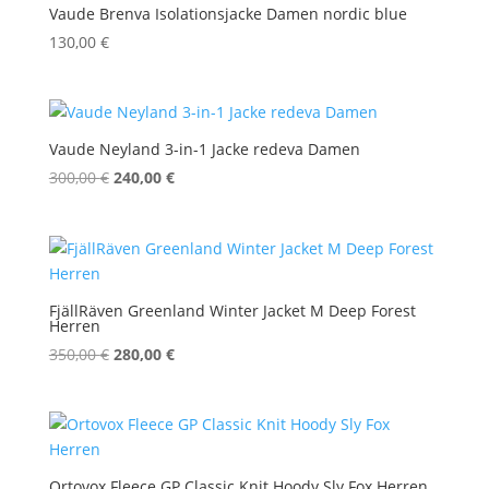
Vaude Brenva Isolationsjacke Damen nordic blue
130,00
€
Vaude Neyland 3-in-1 Jacke redeva Damen
Ursprünglicher
Aktueller
300,00
€
240,00
€
Preis
Preis
war:
ist:
300,00 €
240,00 €.
FjällRäven Greenland Winter Jacket M Deep Forest
Herren
Ursprünglicher
Aktueller
350,00
€
280,00
€
Preis
Preis
war:
ist:
350,00 €
280,00 €.
Ortovox Fleece GP Classic Knit Hoody Sly Fox Herren