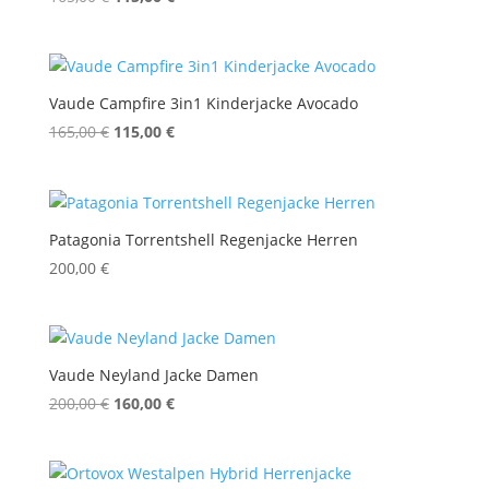
Preis
Preis
war:
ist:
165,00 €
115,00 €.
Vaude Campfire 3in1 Kinderjacke Avocado
Ursprünglicher
Aktueller
165,00
€
115,00
€
Preis
Preis
war:
ist:
165,00 €
115,00 €.
Patagonia Torrentshell Regenjacke Herren
200,00
€
Vaude Neyland Jacke Damen
Ursprünglicher
Aktueller
200,00
€
160,00
€
Preis
Preis
war:
ist:
200,00 €
160,00 €.