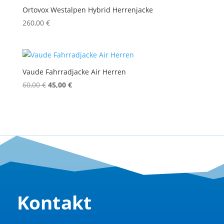
Ortovox Westalpen Hybrid Herrenjacke
260,00
€
Vaude Fahrradjacke Air Herren
Ursprünglicher
Aktueller
60,00
€
45,00
€
Preis
Preis
war:
ist:
60,00 €
45,00 €.
Kontakt