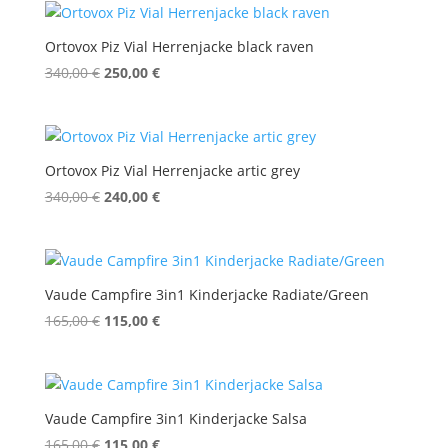
340,00 €
240,00 €.
Ortovox Piz Vial Herrenjacke black raven
Ursprünglicher
Aktueller
340,00
€
250,00
€
Preis
Preis
war:
ist:
340,00 €
250,00 €.
Ortovox Piz Vial Herrenjacke artic grey
Ursprünglicher
Aktueller
340,00
€
240,00
€
Preis
Preis
war:
ist:
340,00 €
240,00 €.
Vaude Campfire 3in1 Kinderjacke Radiate/Green
Ursprünglicher
Aktueller
165,00
€
115,00
€
Preis
Preis
war:
ist:
165,00 €
115,00 €.
Vaude Campfire 3in1 Kinderjacke Salsa
Ursprünglicher
Aktueller
165,00
€
115,00
€