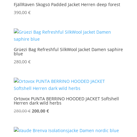
FjällRäven Skogsö Padded Jacket Herren deep forest
390,00
€
Grüezi Bag Refreshful SilkWool Jacket Damen saphire
blue
280,00
€
Ortovox PUNTA BERRINO HOODED JACKET Softshell
Herren dark wild herbs
Ursprünglicher
Aktueller
280,00
€
200,00
€
Preis
Preis
war:
ist:
280,00 €
200,00 €.