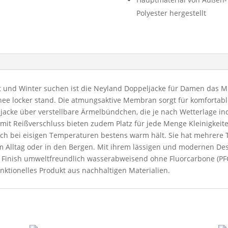
Polyester hergestellt
bst und Winter suchen ist die Neyland Doppeljacke für Damen das Mi
ee locker stand. Die atmungsaktive Membran sorgt für komfortab
cke über verstellbare Ärmelbündchen, die je nach Wetterlage indi
it Reißverschluss bieten zudem Platz für jede Menge Kleinigkeiten
e auch bei eisigen Temperaturen bestens warm hält. Sie hat mehrer
im Alltag oder in den Bergen. Mit ihrem lässigen und modernen 
Eco Finish umweltfreundlich wasserabweisend ohne Fluorcarbone (P
unktionelles Produkt aus nachhaltigen Materialien.