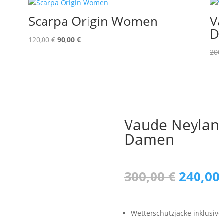
Scarpa Origin Women
V
D
Ursprünglicher
Aktueller
120,00
€
90,00
€
Preis
Preis
20
war:
ist:
120,00 €
90,00 €.
Vaude Neyland
Damen
Urspr
300,00
€
240,0
Preis
war:
300,00
Wetterschutzjacke inklusiv