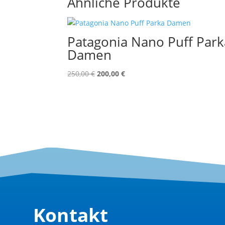
Ähnliche Produkte
Patagonia Nano Puff Park
Damen
Ursprünglicher
Aktueller
250,00
€
200,00
€
Preis
Preis
war:
ist:
250,00 €
200,00 €.
Kontakt