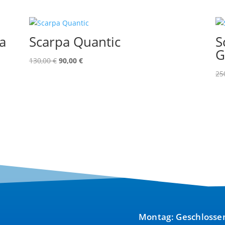
a
Scarpa Quantic
S
G
Ursprünglicher
Aktueller
130,00
€
90,00
€
Preis
Preis
25
war:
ist:
130,00 €
90,00 €.
Montag: Geschlosse