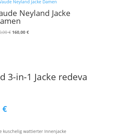
aude Neyland Jacke
amen
Ursprünglicher
Aktueller
0,00
€
160,00
€
Preis
Preis
war:
ist:
200,00 €
160,00 €.
 3-in-1 Jacke redeva
ünglicher
Aktueller
0
€
Preis
ist:
 €
240,00 €.
e kuschelig wattierter Innenjacke