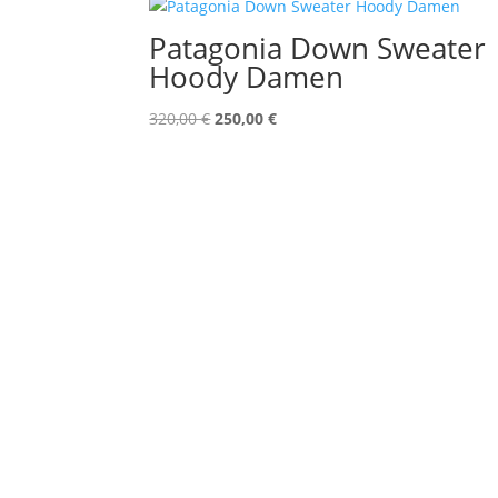
Patagonia Down Sweater
Hoody Damen
Ursprünglicher
Aktueller
320,00
€
250,00
€
Preis
Preis
war:
ist:
320,00 €
250,00 €.