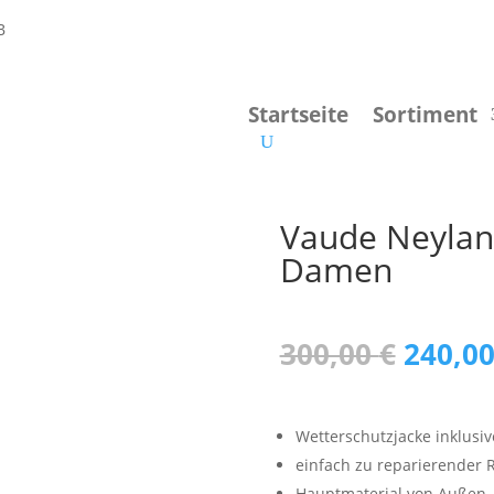
Startseite
Sortiment
Vaude Neyland
Damen
Urspr
300,00
€
240,0
Preis
war:
300,00
Wetterschutzjacke inklusiv
einfach zu reparierender 
Hauptmaterial von Außen- 