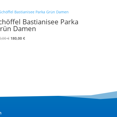
chöffel Bastianisee Parka
rün Damen
Ursprünglicher
Aktueller
0,00
€
180,00
€
Preis
Preis
war:
ist:
250,00 €
180,00 €.
n