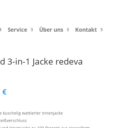
Service
Über uns
Kontakt
 3-in-1 Jacke redeva
ünglicher
Aktueller
0
€
Preis
ist:
 €
240,00 €.
e kuschelig wattierter Innenjacke
Reißverschluss
und Innenjacke zu 100 Prozent aus recyceltem