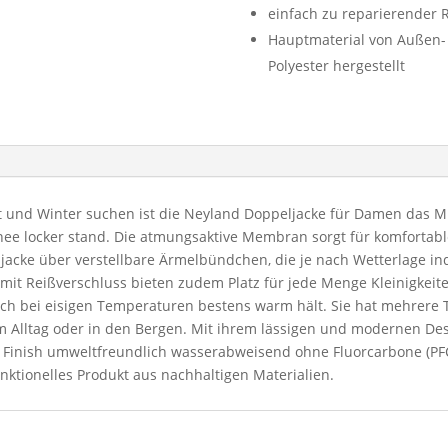
einfach zu reparierender 
Hauptmaterial von Außen- 
Polyester hergestellt
bst und Winter suchen ist die Neyland Doppeljacke für Damen das Mi
ee locker stand. Die atmungsaktive Membran sorgt für komfortab
cke über verstellbare Ärmelbündchen, die je nach Wetterlage indi
it Reißverschluss bieten zudem Platz für jede Menge Kleinigkeiten
e auch bei eisigen Temperaturen bestens warm hält. Sie hat mehrer
im Alltag oder in den Bergen. Mit ihrem lässigen und modernen 
Eco Finish umweltfreundlich wasserabweisend ohne Fluorcarbone (P
unktionelles Produkt aus nachhaltigen Materialien.