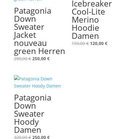
Icebreaker
Patagonia
Cool-Lite
Down
Merino
Sweater
Hoodie
Jacket
Damen
nouveau
Ursprünglicher
Aktueller
150,00
€
120,00
€
green Herren
Preis
Preis
war:
ist:
Ursprünglicher
Aktueller
280,00
€
250,00
€
150,00 €
120,00 €.
Preis
Preis
war:
ist:
280,00 €
250,00 €.
Patagonia
Down
Sweater
Hoody
Damen
Ursprünglicher
Aktueller
320,00
€
250,00
€