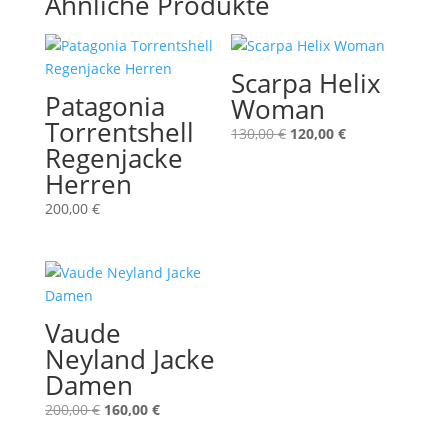
Ähnliche Produkte
Scarpa Helix
Patagonia
Woman
Torrentshell
Ursprünglicher
Aktueller
130,00
€
120,00
€
Regenjacke
Preis
Preis
Herren
war:
ist:
130,00 €
120,00 €.
200,00
€
Vaude
Neyland Jacke
Damen
Ursprünglicher
Aktueller
200,00
€
160,00
€
Preis
Preis