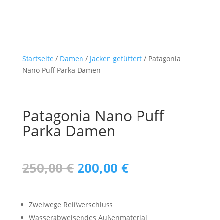
war:
ist:
200,00 €
160,00 €.
Startseite
/
Damen
/
Jacken gefüttert
/ Patagonia
Nano Puff Parka Damen
Patagonia Nano Puff
Parka Damen
Ursprünglicher
Aktueller
250,00
€
200,00
€
Preis
Preis
war:
ist:
250,00 €
200,00 €.
Zweiwege Reißverschluss
Wasserabweisendes Außenmaterial