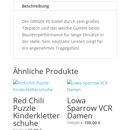
Beschreibung
Der ORIGIN VS bietet durch sein großes
Toepatch und das weiche Gummi beste
Boulderperformance für lange Einsätze in
der Halle. Sein neutraler Leisten sorgt für
ein angenehmes Tragegefühl.
Ähnliche Produkte
Red Chili
Lowa
Puzzle
Sparrow VCR
Kinderkletter
Damen
schuhe
Ursprünglicher
Aktueller
140,00
€
100,00
€
Preis
Preis
Ursprünglicher
Aktueller