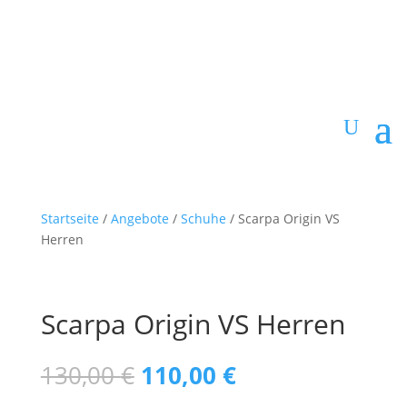
Startseite
/
Angebote
/
Schuhe
/ Scarpa Origin VS
Herren
Scarpa Origin VS Herren
Ursprünglicher
Aktueller
130,00
€
110,00
€
Preis
Preis