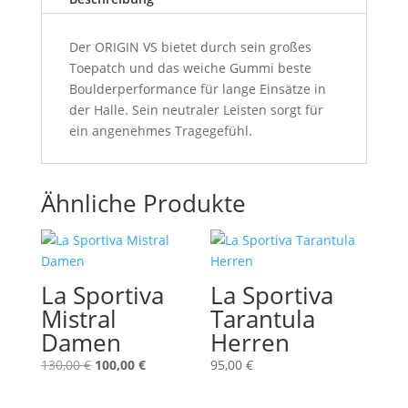
Der ORIGIN VS bietet durch sein großes
Toepatch und das weiche Gummi beste
Boulderperformance für lange Einsätze in
der Halle. Sein neutraler Leisten sorgt für
ein angenehmes Tragegefühl.
Ähnliche Produkte
La Sportiva
La Sportiva
Mistral
Tarantula
Damen
Herren
Ursprünglicher
Aktueller
130,00
€
100,00
€
95,00
€
Preis
Preis
war:
ist: