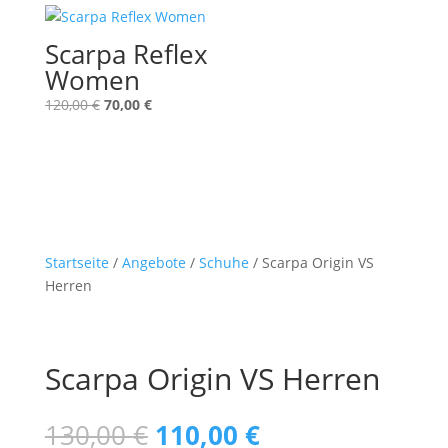
130,00 €
100,00 €.
Scarpa Reflex
Women
Ursprünglicher
Aktueller
120,00
€
70,00
€
Preis
Preis
war:
ist:
120,00 €
70,00 €.
Startseite
/
Angebote
/
Schuhe
/ Scarpa Origin VS
Herren
Scarpa Origin VS Herren
Ursprünglicher
Aktueller
130,00
€
110,00
€