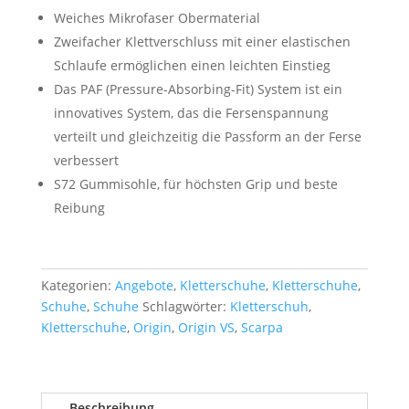
war:
ist:
Weiches Mikrofaser Obermaterial
130,00 €
110,00 €.
Zweifacher Klettverschluss mit einer elastischen
Schlaufe ermöglichen einen leichten Einstieg
Das PAF (Pressure-Absorbing-Fit) System ist ein
innovatives System, das die Fersenspannung
verteilt und gleichzeitig die Passform an der Ferse
verbessert
S72 Gummisohle, für höchsten Grip und beste
Reibung
Kategorien:
Angebote
,
Kletterschuhe
,
Kletterschuhe
,
Schuhe
,
Schuhe
Schlagwörter:
Kletterschuh
,
Kletterschuhe
,
Origin
,
Origin VS
,
Scarpa
Beschreibung