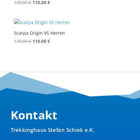
Ursprünglicher
Aktueller
130,00
€
110,00
€
Preis
Preis
war:
ist:
130,00 €
110,00 €.
Scarpa Origin VS Herren
Ursprünglicher
Aktueller
130,00
€
110,00
€
Preis
Preis
war:
ist:
130,00 €
110,00 €.
Kontakt
Trekkinghaus Stefan Schiek e.K.