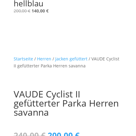
hellblau
Ursprünglicher
Aktueller
200,00
€
140,00
€
Preis
Preis
war:
ist:
200,00 €
140,00 €.
Startseite
/
Herren
/
Jacken gefüttert
/ VAUDE Cyclist
II gefütterter Parka Herren savanna
VAUDE Cyclist II
gefütterter Parka Herren
savanna
Ursprünglicher
Aktueller
240,00
€
200,00
€