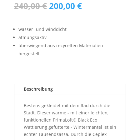
Ursprünglicher
Aktueller
240,00
€
200,00
€
Preis
Preis
war:
ist:
240,00 €
200,00 €.
wasser- und winddicht
atmungsaktiv
überwiegend aus recycelten Materialien
hergestellt
Beschreibung
Bestens gekleidet mit dem Rad durch die
Stadt. Dieser warme - mit einer leichten,
funktionellen PrimaLoft® Black Eco
Wattierung gefütterte - Wintermantel ist ein
echter Tausendsassa. Durch die Ceplex