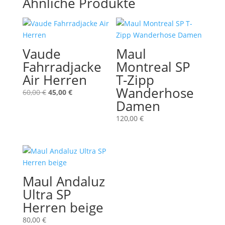
Ähnliche Produkte
Vaude
Maul
Fahrradjacke
Montreal SP
Air Herren
T-Zipp
Wanderhose
Ursprünglicher
Aktueller
60,00
€
45,00
€
Damen
Preis
Preis
war:
ist:
120,00
€
60,00 €
45,00 €.
Maul Andaluz
Ultra SP
Herren beige
80,00
€