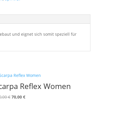
ebaut und eignet sich somit speziell für
carpa Reflex Women
Ursprünglicher
Aktueller
0,00
€
70,00
€
Preis
Preis
war:
ist:
120,00 €
70,00 €.