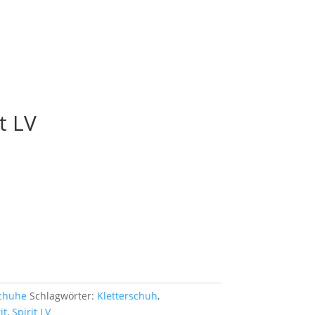
t LV
chuhe
Schlagwörter:
Kletterschuh
,
it
,
Spirit LV