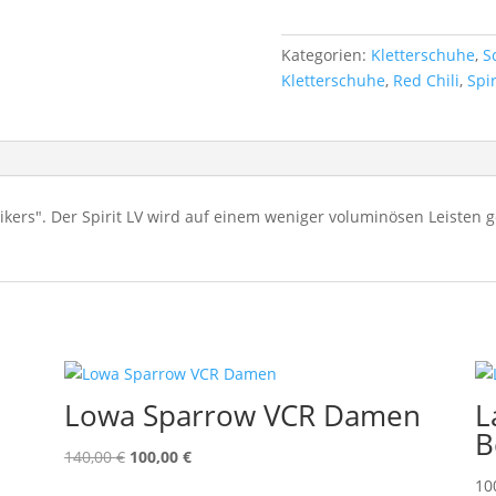
Kategorien:
Kletterschuhe
,
S
Kletterschuhe
,
Red Chili
,
Spir
kers". Der Spirit LV wird auf einem weniger voluminösen Leisten g
Lowa Sparrow VCR Damen
L
B
Ursprünglicher
Aktueller
140,00
€
100,00
€
Preis
Preis
10