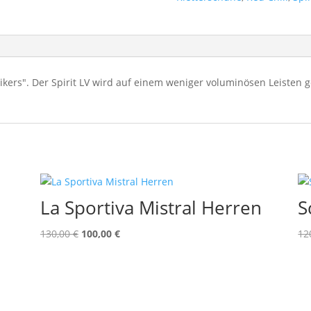
kers". Der Spirit LV wird auf einem weniger voluminösen Leisten g
La Sportiva Mistral Herren
S
Ursprünglicher
Aktueller
130,00
€
100,00
€
12
Preis
Preis
war:
ist:
130,00 €
100,00 €.