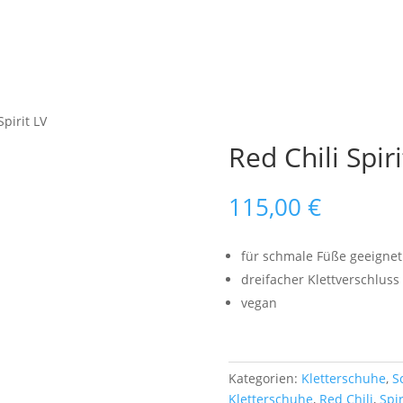
war:
ist:
140,00 €
100,00 €.
Spirit LV
Red Chili Spiri
115,00
€
für schmale Füße geeignet
dreifacher Klettverschluss
vegan
Kategorien:
Kletterschuhe
,
S
Kletterschuhe
,
Red Chili
,
Spir