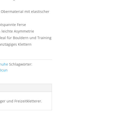
 Obermaterial mit elastischer
ntspannte Ferse
h leichte Asymmetrie
ideal für Bouldern und Training
nztägiges Klettern
huhe
Schlagwörter:
Ocun
er und Freizeitkletterer.