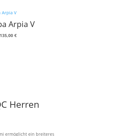
pa Arpia V
Ursprünglicher
Aktueller
135,00
€
Preis
Preis
war:
ist:
150,00 €
135,00 €.
QC Herren
i ermöglicht ein breiteres