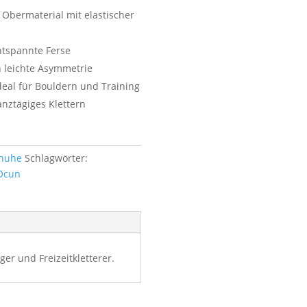
 Obermaterial mit elastischer
ntspannte Ferse
h leichte Asymmetrie
ideal für Bouldern und Training
nztägiges Klettern
huhe
Schlagwörter:
Ocun
er und Freizeitkletterer.