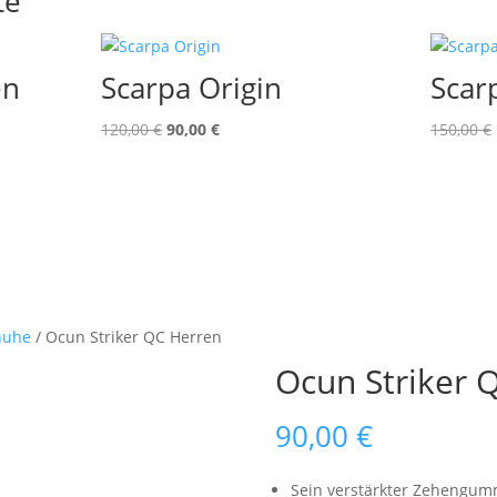
te
en
Scarpa Origin
Scar
Ursprünglicher
Aktueller
120,00
€
90,00
€
150,00
€
Preis
Preis
war:
ist:
120,00 €
90,00 €.
huhe
/ Ocun Striker QC Herren
Ocun Striker 
90,00
€
Sein verstärkter Zehengumm