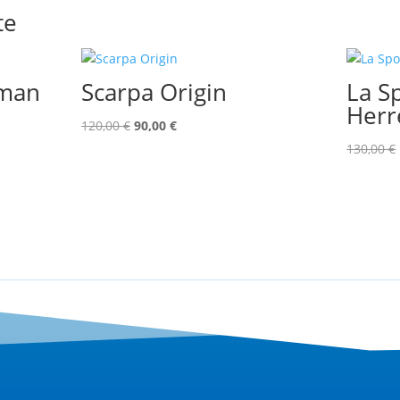
te
oman
Scarpa Origin
La Sp
Herr
Ursprünglicher
Aktueller
120,00
€
90,00
€
Preis
Preis
130,00
€
war:
ist:
120,00 €
90,00 €.