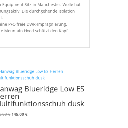
n Equipment Sitz in Manchester. Wolle hat
tmungsaktiv. Die durchgehende Isolation
t.
eine PFC-freie DWR-Imprägnierung.
rte Mountain Hood schützt den Kopf,
anwag Blueridge Low ES
erren
ultifunktionsschuh dusk
Ursprünglicher
Aktueller
0,00
€
145,00
€
Preis
Preis
war:
ist: