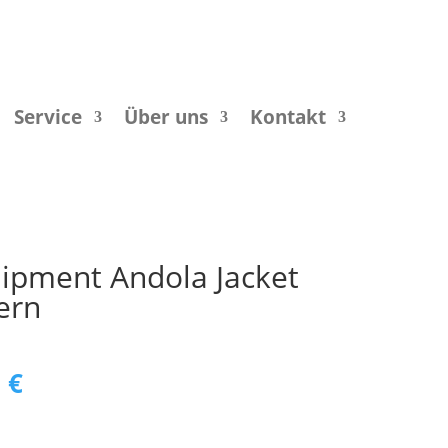
Service
Über uns
Kontakt
ipment Andola Jacket
ern
ünglicher
Aktueller
0
€
Preis
ist: