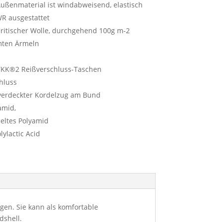
 €
190,00 €.
Außenmaterial ist windabweisend, elastisch
WR ausgestattet
ritischer Wolle, durchgehend 100g m-2
mten Ärmeln
 YKK®2 Reißverschluss-Taschen
hluss
verdeckter Kordelzug am Bund
amid,
eltes Polyamid
lylactic Acid
gen. Sie kann als komfortable
dshell.