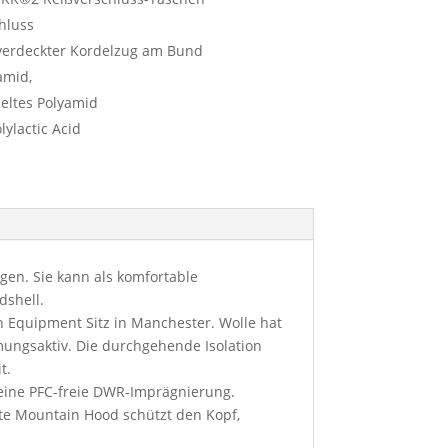
hluss
verdeckter Kordelzug am Bund
amid,
eltes Polyamid
lylactic Acid
gen. Sie kann als komfortable
dshell.
n Equipment Sitz in Manchester. Wolle hat
tmungsaktiv. Die durchgehende Isolation
t.
eine PFC-freie DWR-Imprägnierung.
rte Mountain Hood schützt den Kopf,