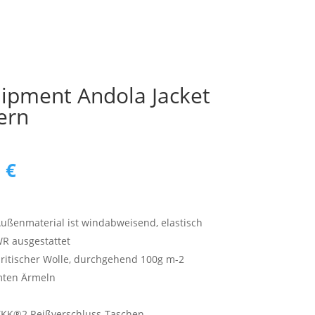
200,00 €
145,00 €.
ipment Andola Jacket
ern
ünglicher
Aktueller
0
€
Preis
ist:
 €
190,00 €.
Außenmaterial ist windabweisend, elastisch
WR ausgestattet
ritischer Wolle, durchgehend 100g m-2
mten Ärmeln
 YKK®2 Reißverschluss-Taschen