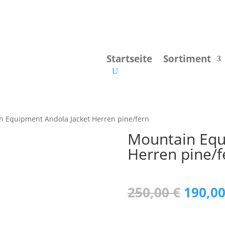
Startseite
Sortiment
n Equipment Andola Jacket Herren pine/fern
Mountain Equ
Herren pine/f
Urspr
250,00
€
190,0
Preis
war: