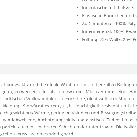
Innentasche mit Reißversc
Elastische Bündchen und 
Außenmaterial: 100% Poly
Innenmaterial: 100% Recyc
Füllung: 75% Wolle, 25% Po
d atmungsaktiv und die ideale Wahl für Touren bei kalten Bedingun
 getragen werden, oder als superwarmer Midlayer unter einer Har
r britischen Wollmanufaktur in Yorkshire, nicht weit vom Mountai
ekleidung. Sie wärmt extrem gut, ist feuchtigkeitsresistent und a
Gleichgewicht aus Wärme, geringem Volumen und Bewegungsfreihei
st windabweisend, hochatmungsaktiv und elastisch. Zudem hat es 
h perfekt auch mit mehreren Schichten darunter tragen. Die isolie
 greifen musst, wenn es windig wird.