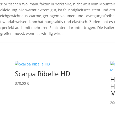
r britischen Wollmanufaktur in Yorkshire, nicht weit vom Mountai
ekleidung. Sie wärmt extrem gut, ist feuchtigkeitsresistent und a
Gleichgewicht aus Wärme, geringem Volumen und Bewegungsfreihei
st windabweisend, hochatmungsaktiv und elastisch. Zudem hat es 
h perfekt auch mit mehreren Schichten darunter tragen. Die isolie
 greifen musst, wenn es windig wird.
Scarpa Ribelle HD
H
370,00
€
H
M
20