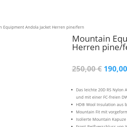
n Equipment Andola Jacket Herren pine/fern
Mountain Equ
Herren pine/f
Urspr
250,00
€
190,0
Preis
war:
250,00
Das leichte 20D RS Nylon 
und mit einer FC-freien D
HD® Wool Insulation aus b
Mountain Fit mit vorgefor
Isolierte Mountain Kapuze
Front-Reißverschluss von