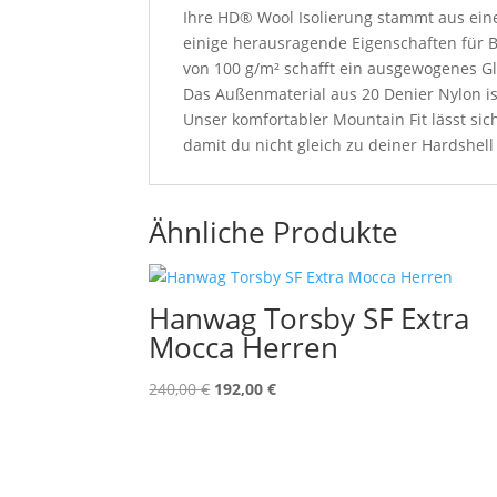
Ihre HD® Wool Isolierung stammt aus eine
einige herausragende Eigenschaften für B
von 100 g/m² schafft ein ausgewogenes 
Das Außenmaterial aus 20 Denier Nylon i
Unser komfortabler Mountain Fit lässt sic
damit du nicht gleich zu deiner Hardshell
Ähnliche Produkte
Hanwag Torsby SF Extra
Mocca Herren
Ursprünglicher
Aktueller
240,00
€
192,00
€
Preis
Preis
war:
ist:
240,00 €
192,00 €.