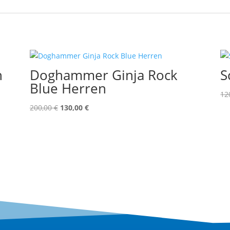
h
Doghammer Ginja Rock
S
Blue Herren
12
Ursprünglicher
Aktueller
200,00
€
130,00
€
Preis
Preis
war:
ist:
200,00 €
130,00 €.