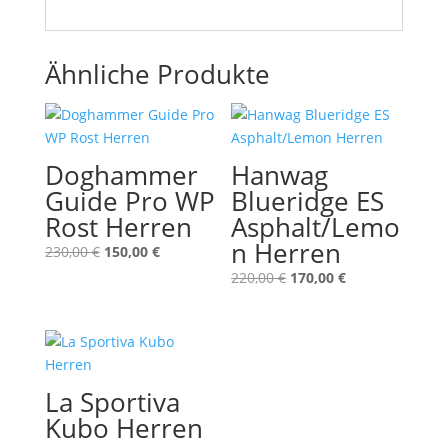
Ähnliche Produkte
Doghammer
Hanwag
Guide Pro WP
Blueridge ES
Rost Herren
Asphalt/Lemo
n Herren
Ursprünglicher
Aktueller
230,00
€
150,00
€
Preis
Preis
Ursprünglicher
Aktueller
220,00
€
170,00
€
war:
ist:
Preis
Preis
230,00 €
150,00 €.
war:
ist:
220,00 €
170,00 €.
La Sportiva
Kubo Herren