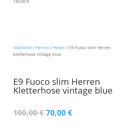
140,00
€
Startseite
/
Herren
/
Hosen
/ E9 Fuoco slim Herren
Kletterhose vintage blue
E9 Fuoco slim Herren
Kletterhose vintage blue
Ursprünglicher
Aktueller
100,00
€
70,00
€
Preis
Preis
war:
ist: