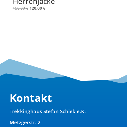
Herrenjacke
Ursprünglicher
Aktueller
150,00
€
120,00
€
Preis
Preis
war:
ist:
150,00 €
120,00 €.
Kontakt
Trekkinghaus Stefan Schiek e.K.
Metzgerstr. 2