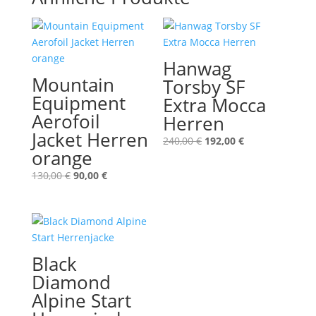
Hanwag
Mountain
Torsby SF
Equipment
Extra Mocca
Aerofoil
Herren
Jacket Herren
Ursprünglicher
Aktueller
240,00
€
192,00
€
orange
Preis
Preis
war:
ist:
Ursprünglicher
Aktueller
130,00
€
90,00
€
240,00 €
192,00 €.
Preis
Preis
war:
ist:
130,00 €
90,00 €.
Black
Diamond
Alpine Start