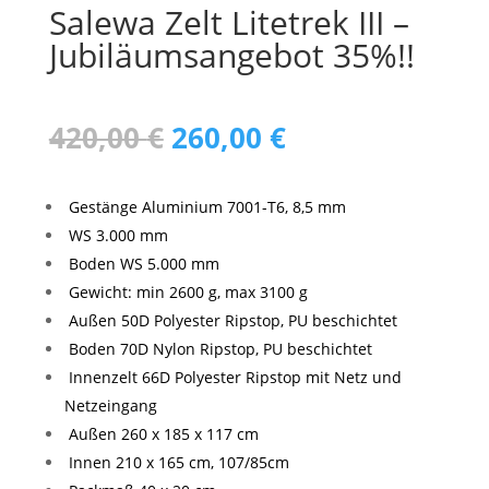
Salewa Zelt Litetrek III –
Jubiläumsangebot 35%!!
Ursprünglicher
Aktueller
420,00
€
260,00
€
Preis
Preis
war:
ist:
420,00 €
260,00 €.
Gestänge Aluminium 7001-T6, 8,5 mm
WS 3.000 mm
Boden WS 5.000 mm
Gewicht: min 2600 g, max 3100 g
Außen 50D Polyester Ripstop, PU beschichtet
Boden 70D Nylon Ripstop, PU beschichtet
Innenzelt 66D Polyester Ripstop mit Netz und
Netzeingang
Außen 260 x 185 x 117 cm
Innen 210 x 165 cm, 107/85cm