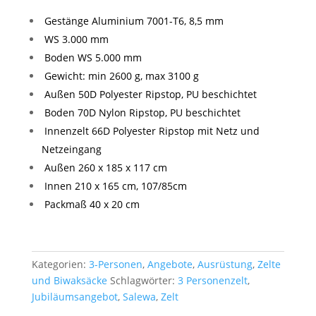
war:
ist:
420,00 €
260,00 €.
Gestänge Aluminium 7001-T6, 8,5 mm
WS 3.000 mm
Boden WS 5.000 mm
Gewicht: min 2600 g, max 3100 g
Außen 50D Polyester Ripstop, PU beschichtet
Boden 70D Nylon Ripstop, PU beschichtet
Innenzelt 66D Polyester Ripstop mit Netz und
Netzeingang
Außen 260 x 185 x 117 cm
Innen 210 x 165 cm, 107/85cm
Packmaß 40 x 20 cm
Kategorien:
3-Personen
,
Angebote
,
Ausrüstung
,
Zelte
und Biwaksäcke
Schlagwörter:
3 Personenzelt
,
Jubiläumsangebot
,
Salewa
,
Zelt