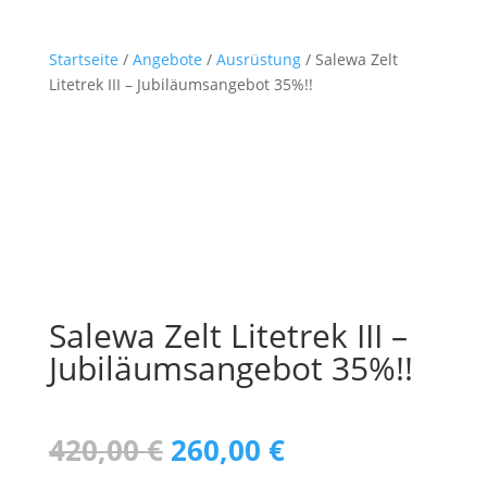
Startseite
/
Angebote
/
Ausrüstung
/ Salewa Zelt
Litetrek III – Jubiläumsangebot 35%!!
Salewa Zelt Litetrek III –
Jubiläumsangebot 35%!!
Ursprünglicher
Aktueller
420,00
€
260,00
€
Preis
Preis