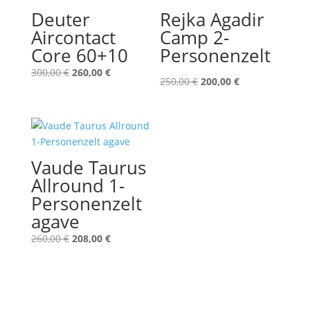
Deuter
Rejka Agadir
Aircontact
Camp 2-
Core 60+10
Personenzelt
Ursprünglicher
Aktueller
300,00
€
260,00
€
Ursprünglicher
Aktueller
250,00
€
200,00
€
Preis
Preis
Preis
Preis
war:
ist:
war:
ist:
300,00 €
260,00 €.
250,00 €
200,00 €.
Vaude Taurus
Allround 1-
Personenzelt
agave
Ursprünglicher
Aktueller
260,00
€
208,00
€
Preis
Preis
war:
ist:
260,00 €
208,00 €.