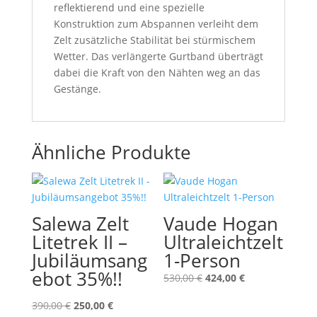
reflektierend und eine spezielle
Konstruktion zum Abspannen verleiht dem
Zelt zusätzliche Stabilität bei stürmischem
Wetter. Das verlängerte Gurtband überträgt
dabei die Kraft von den Nähten weg an das
Gestänge.
Ähnliche Produkte
Salewa Zelt
Vaude Hogan
Litetrek II –
Ultraleichtzelt
Jubiläumsang
1-Person
ebot 35%!!
Ursprünglicher
Aktueller
530,00
€
424,00
€
Preis
Preis
Ursprünglicher
Aktueller
390,00
€
250,00
€
war:
ist: