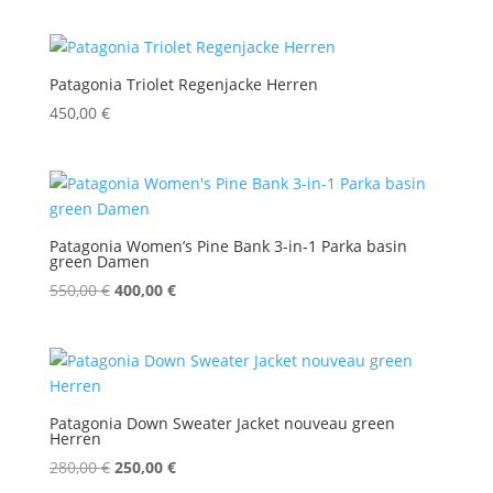
Preis
Preis
war:
ist:
340,00 €
270,00 €.
Patagonia Triolet Regenjacke Herren
450,00
€
Patagonia Women’s Pine Bank 3-in-1 Parka basin
green Damen
Ursprünglicher
Aktueller
550,00
€
400,00
€
Preis
Preis
war:
ist:
550,00 €
400,00 €.
Patagonia Down Sweater Jacket nouveau green
Herren
Ursprünglicher
Aktueller
280,00
€
250,00
€
Preis
Preis