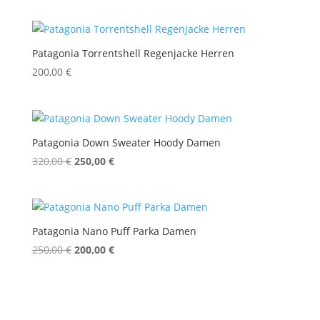
war:
ist:
280,00 €
250,00 €.
Patagonia Torrentshell Regenjacke Herren
200,00
€
Patagonia Down Sweater Hoody Damen
Ursprünglicher
Aktueller
320,00
€
250,00
€
Preis
Preis
war:
ist:
320,00 €
250,00 €.
Patagonia Nano Puff Parka Damen
Ursprünglicher
Aktueller
250,00
€
200,00
€
Preis
Preis
war:
ist:
250,00 €
200,00 €.