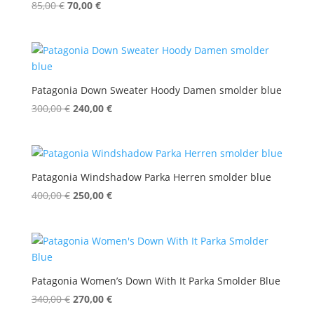
Ursprünglicher
Aktueller
85,00
€
70,00
€
Preis
Preis
war:
ist:
85,00 €
70,00 €.
Patagonia Down Sweater Hoody Damen smolder blue
Ursprünglicher
Aktueller
300,00
€
240,00
€
Preis
Preis
war:
ist:
300,00 €
240,00 €.
Patagonia Windshadow Parka Herren smolder blue
Ursprünglicher
Aktueller
400,00
€
250,00
€
Preis
Preis
war:
ist:
400,00 €
250,00 €.
Patagonia Women’s Down With It Parka Smolder Blue
Ursprünglicher
Aktueller
340,00
€
270,00
€