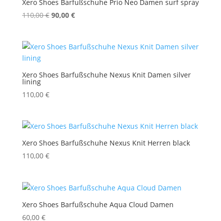
Xero Shoes Barfußschuhe Prio Neo Damen surf spray
Ursprünglicher
Aktueller
110,00
€
90,00
€
Preis
Preis
war:
ist:
110,00 €
90,00 €.
Xero Shoes Barfußschuhe Nexus Knit Damen silver
lining
110,00
€
Xero Shoes Barfußschuhe Nexus Knit Herren black
110,00
€
Xero Shoes Barfußschuhe Aqua Cloud Damen
60,00
€