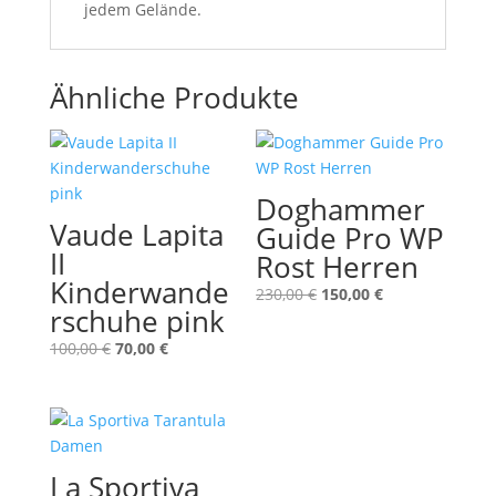
jedem Gelände.
Ähnliche Produkte
Doghammer
Vaude Lapita
Guide Pro WP
II
Rost Herren
Kinderwande
Ursprünglicher
Aktueller
230,00
€
150,00
€
rschuhe pink
Preis
Preis
war:
ist:
Ursprünglicher
Aktueller
100,00
€
70,00
€
230,00 €
150,00 €.
Preis
Preis
war:
ist:
100,00 €
70,00 €.
La Sportiva