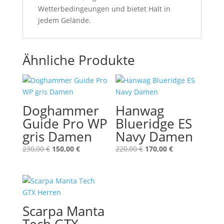
Wetterbedingeungen und bietet Halt in
jedem Gelände.
Ähnliche Produkte
Doghammer
Hanwag
Guide Pro WP
Blueridge ES
gris Damen
Navy Damen
Ursprünglicher
Aktueller
Ursprünglicher
Aktueller
230,00
€
150,00
€
220,00
€
170,00
€
Preis
Preis
Preis
Preis
war:
ist:
war:
ist:
230,00 €
150,00 €.
220,00 €
170,00 €.
Scarpa Manta