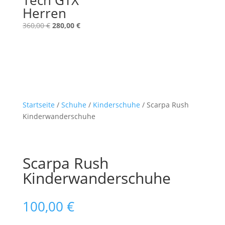
Tech GTX
Herren
Ursprünglicher
Aktueller
360,00
€
280,00
€
Preis
Preis
war:
ist:
360,00 €
280,00 €.
Startseite
/
Schuhe
/
Kinderschuhe
/ Scarpa Rush
Kinderwanderschuhe
Scarpa Rush
Kinderwanderschuhe
100,00
€