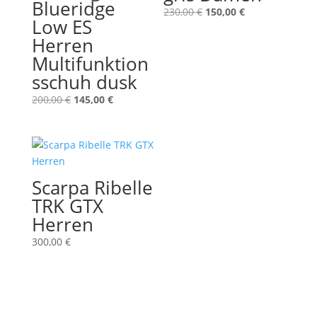
Blueridge
Ursprünglicher
Aktueller
230,00
€
150,00
€
Low ES
Preis
Preis
Herren
war:
ist:
Multifunktion
230,00 €
150,00 €.
sschuh dusk
Ursprünglicher
Aktueller
200,00
€
145,00
€
Preis
Preis
war:
ist:
200,00 €
145,00 €.
Scarpa Ribelle
TRK GTX
Herren
300,00
€