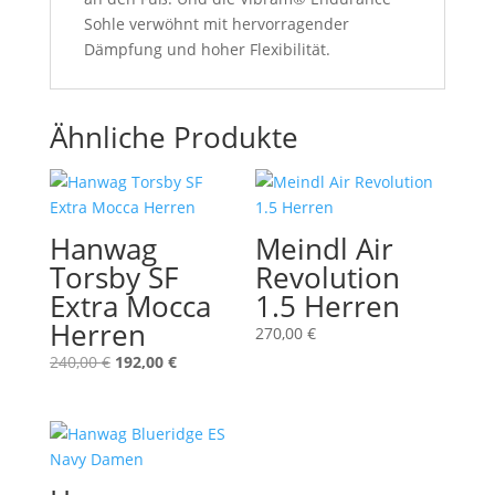
Sohle verwöhnt mit hervorragender
Dämpfung und hoher Flexibilität.
Ähnliche Produkte
Hanwag
Meindl Air
Torsby SF
Revolution
Extra Mocca
1.5 Herren
Herren
270,00
€
Ursprünglicher
Aktueller
240,00
€
192,00
€
Preis
Preis
war:
ist:
240,00 €
192,00 €.