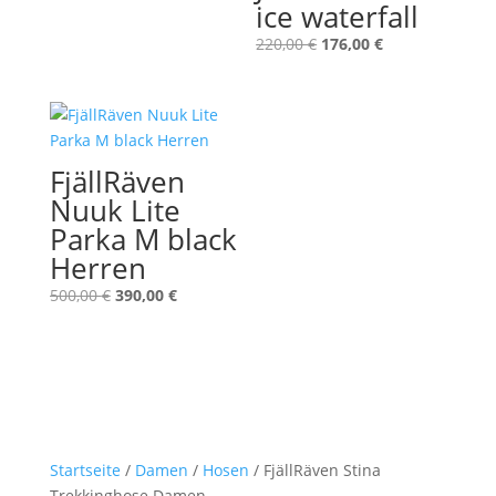
ice waterfall
Preis
Preis
war:
ist:
Ursprünglicher
Aktueller
220,00
€
176,00
€
60,00 €
45,00 €.
Preis
Preis
war:
ist:
220,00 €
176,00 €.
FjällRäven
Nuuk Lite
Parka M black
Herren
Ursprünglicher
Aktueller
500,00
€
390,00
€
Preis
Preis
war:
ist:
500,00 €
390,00 €.
Startseite
/
Damen
/
Hosen
/ FjällRäven Stina
Trekkinghose Damen