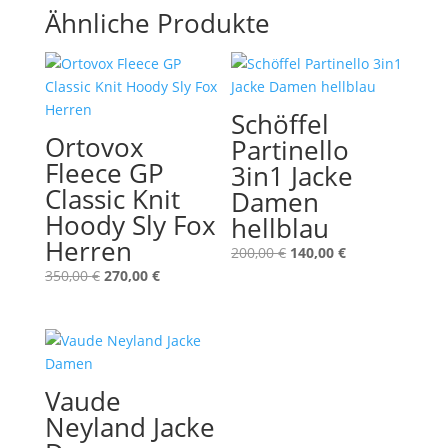
Ähnliche Produkte
Schöffel
Ortovox
Partinello
Fleece GP
3in1 Jacke
Classic Knit
Damen
Hoody Sly Fox
hellblau
Herren
Ursprünglicher
Aktueller
200,00
€
140,00
€
Ursprünglicher
Aktueller
Preis
Preis
350,00
€
270,00
€
Preis
Preis
war:
ist:
war:
ist:
200,00 €
140,00 €.
350,00 €
270,00 €.
Vaude
Neyland Jacke