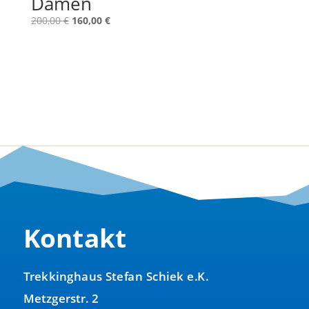
Damen
Ursprünglicher
Aktueller
200,00
€
160,00
€
Preis
Preis
war:
ist:
200,00 €
160,00 €.
Kontakt
Trekkinghaus Stefan Schiek e.K.
Metzgerstr. 2