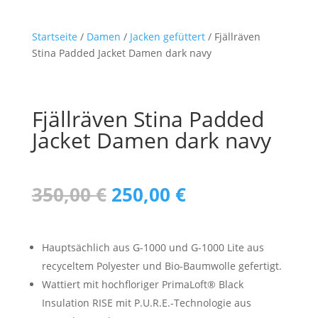
Startseite
/
Damen
/
Jacken gefüttert
/ Fjällräven
Stina Padded Jacket Damen dark navy
Fjällräven Stina Padded
Jacket Damen dark navy
Ursprünglicher
Aktueller
350,00
€
250,00
€
Preis
Preis
war:
ist:
350,00 €
250,00 €.
Hauptsächlich aus G-1000 und G-1000 Lite aus
recyceltem Polyester und Bio-Baumwolle gefertigt.
Wattiert mit hochfloriger PrimaLoft® Black
Insulation RISE mit P.U.R.E.-Technologie aus