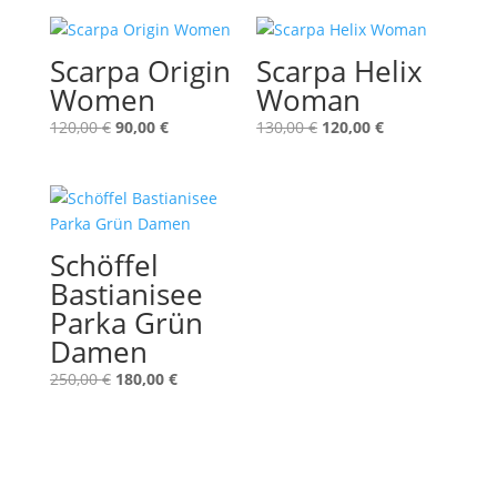
Scarpa Origin
Scarpa Helix
Women
Woman
Ursprünglicher
Aktueller
Ursprünglicher
Aktueller
120,00
€
90,00
€
130,00
€
120,00
€
Preis
Preis
Preis
Preis
war:
ist:
war:
ist:
120,00 €
90,00 €.
130,00 €
120,00 €.
Schöffel
Bastianisee
Parka Grün
Damen
Ursprünglicher
Aktueller
250,00
€
180,00
€
Preis
Preis
war:
ist:
250,00 €
180,00 €.