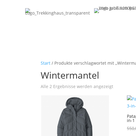
Start
/ Produkte verschlagwortet mit „Winterm
Wintermantel
Nach
Alle 2 Ergebnisse werden angezeigt
Aktualität
sortiert
Pata
in-1
550