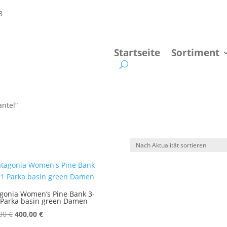
Startseite
Sortiment
antel“
gonia Women’s Pine Bank 3-
 Parka basin green Damen
Ursprünglicher
Aktueller
,00
€
400,00
€
Preis
Preis