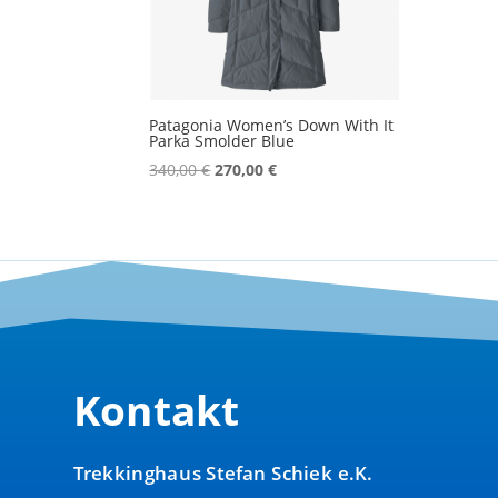
Patagonia Women’s Down With It
Parka Smolder Blue
Ursprünglicher
Aktueller
340,00
€
270,00
€
Preis
Preis
war:
ist:
340,00 €
270,00 €.
Kontakt
Trekkinghaus Stefan Schiek e.K.