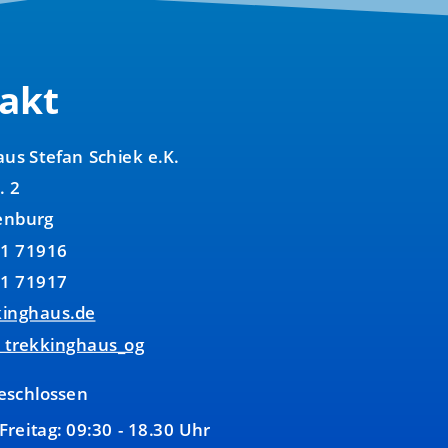
akt
us Stefan Schiek e.K.
. 2
enburg
81 71916
81 71917
kinghaus.de
: trekkinghaus_og
eschlossen
Freitag: 09:30 - 18.30 Uhr