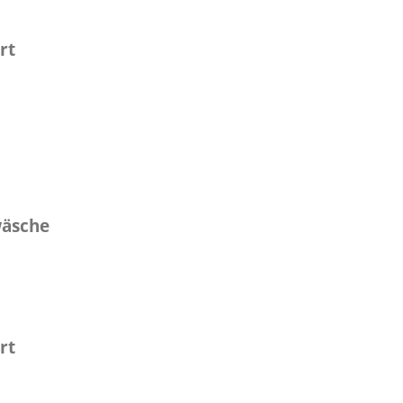
rt
wäsche
rt