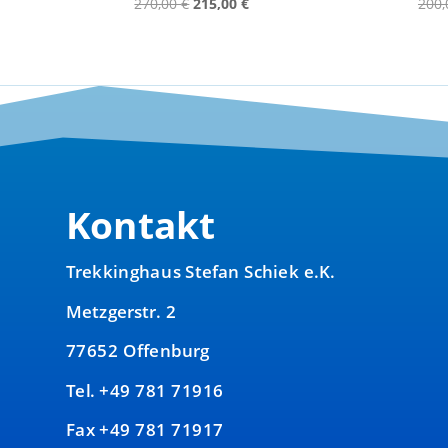
Ursprünglicher
Aktueller
270,00
€
215,00
€
200
Preis
Preis
war:
ist:
270,00 €
215,00 €.
Kontakt
Trekkinghaus Stefan Schiek e.K.
Metzgerstr. 2
77652 Offenburg
Tel. +49 781 71916
Fax +49 781 71917