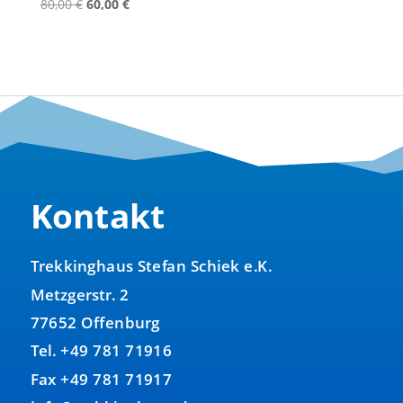
Ursprünglicher
Aktueller
80,00
€
60,00
€
Preis
Preis
war:
ist:
80,00 €
60,00 €.
Kontakt
Trekkinghaus Stefan Schiek e.K.
Metzgerstr. 2
77652 Offenburg
Tel. +49 781 71916
Fax +49 781 71917