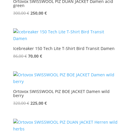
Ortovox SWISSWOOL PIZ DUAN JACKET Damen acid
green
Ursprünglicher
Aktueller
300,00
€
250,00
€
Preis
Preis
war:
ist:
300,00 €
250,00 €.
Icebreaker 150 Tech Lite T-Shirt Bird Transit Damen
Ursprünglicher
Aktueller
86,00
€
70,00
€
Preis
Preis
war:
ist:
86,00 €
70,00 €.
Ortovox SWISSWOOL PIZ BOE JACKET Damen wild
berry
Ursprünglicher
Aktueller
320,00
€
225,00
€
Preis
Preis
war:
ist:
320,00 €
225,00 €.