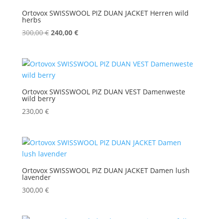
Ortovox SWISSWOOL PIZ DUAN JACKET Herren wild
herbs
Ursprünglicher
Aktueller
300,00
€
240,00
€
Preis
Preis
war:
ist:
300,00 €
240,00 €.
Ortovox SWISSWOOL PIZ DUAN VEST Damenweste
wild berry
230,00
€
Ortovox SWISSWOOL PIZ DUAN JACKET Damen lush
lavender
300,00
€