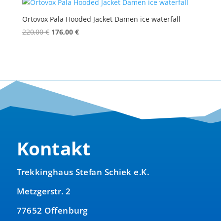
Ortovox Pala Hooded Jacket Damen ice waterfall
Ursprünglicher
Aktueller
220,00
€
176,00
€
Preis
Preis
war:
ist:
220,00 €
176,00 €.
Kontakt
Trekkinghaus Stefan Schiek e.K.
Metzgerstr. 2
77652 Offenburg