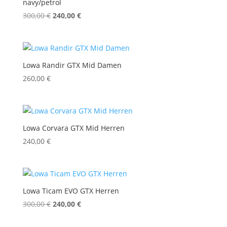
navy/petrol
Ursprünglicher
Aktueller
300,00
€
240,00
€
Preis
Preis
war:
ist:
300,00 €
240,00 €.
Lowa Randir GTX Mid Damen
260,00
€
Lowa Corvara GTX Mid Herren
240,00
€
Lowa Ticam EVO GTX Herren
Ursprünglicher
Aktueller
300,00
€
240,00
€
Preis
Preis
war:
ist: