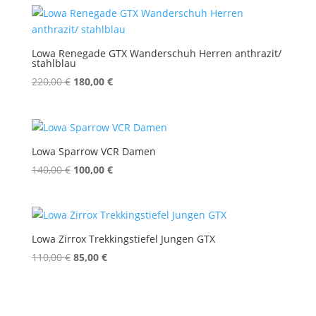
300,00 €
240,00 €.
Lowa Renegade GTX Wanderschuh Herren anthrazit/
stahlblau
Ursprünglicher
Aktueller
220,00
€
180,00
€
Preis
Preis
war:
ist:
220,00 €
180,00 €.
Lowa Sparrow VCR Damen
Ursprünglicher
Aktueller
140,00
€
100,00
€
Preis
Preis
war:
ist:
140,00 €
100,00 €.
Lowa Zirrox Trekkingstiefel Jungen GTX
Ursprünglicher
Aktueller
110,00
€
85,00
€
Preis
Preis
war:
ist:
110,00 €
85,00 €.