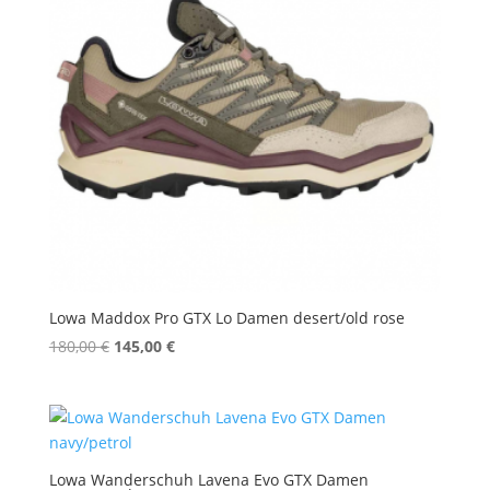
Lowa Maddox Pro GTX Lo Damen desert/old rose
Ursprünglicher
Aktueller
180,00
€
145,00
€
Preis
Preis
war:
ist:
180,00 €
145,00 €.
Lowa Wanderschuh Lavena Evo GTX Damen