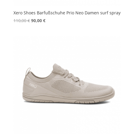
Xero Shoes Barfußschuhe Prio Neo Damen surf spray
Ursprünglicher
Aktueller
110,00
€
90,00
€
Preis
Preis
war:
ist:
110,00 €
90,00 €.