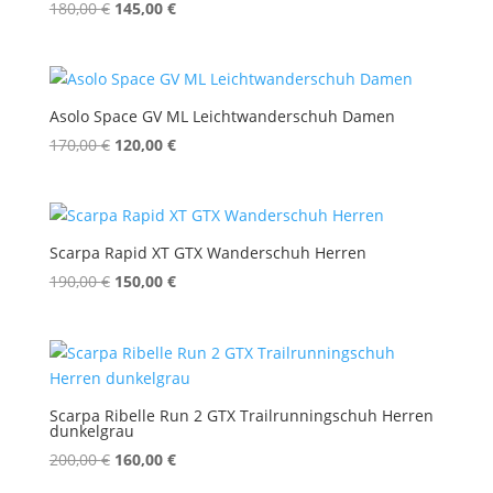
Ursprünglicher
Aktueller
180,00
€
145,00
€
Preis
Preis
war:
ist:
180,00 €
145,00 €.
Asolo Space GV ML Leichtwanderschuh Damen
Ursprünglicher
Aktueller
170,00
€
120,00
€
Preis
Preis
war:
ist:
170,00 €
120,00 €.
Scarpa Rapid XT GTX Wanderschuh Herren
Ursprünglicher
Aktueller
190,00
€
150,00
€
Preis
Preis
war:
ist:
190,00 €
150,00 €.
Scarpa Ribelle Run 2 GTX Trailrunningschuh Herren
dunkelgrau
Ursprünglicher
Aktueller
200,00
€
160,00
€
Preis
Preis