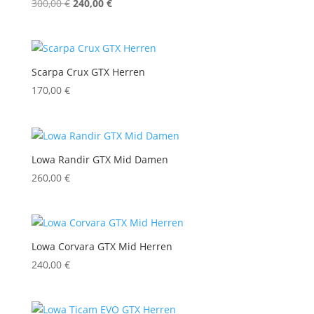
Ursprünglicher
Aktueller
300,00
€
240,00
€
Preis
Preis
war:
ist:
300,00 €
240,00 €.
Scarpa Crux GTX Herren
170,00
€
Lowa Randir GTX Mid Damen
260,00
€
Lowa Corvara GTX Mid Herren
240,00
€