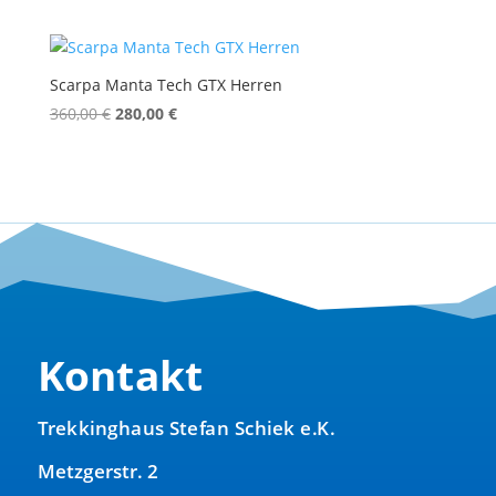
Preis
Preis
war:
ist:
330,00 €
260,00 €.
Scarpa Manta Tech GTX Herren
Ursprünglicher
Aktueller
360,00
€
280,00
€
Preis
Preis
war:
ist:
360,00 €
280,00 €.
Kontakt
Trekkinghaus Stefan Schiek e.K.
Metzgerstr. 2