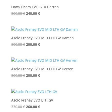
Lowa Ticam EVO GTX Herren
Ursprünglicher
Aktueller
300,00
€
240,00
€
Preis
Preis
war:
ist:
300,00 €
240,00 €.
Asolo Freney EVO MID LTH GV Damen
Ursprünglicher
Aktueller
300,00
€
200,00
€
Preis
Preis
war:
ist:
300,00 €
200,00 €.
Asolo Freney EVO MID LTH GV Herren
Ursprünglicher
Aktueller
300,00
€
200,00
€
Preis
Preis
war:
ist:
300,00 €
200,00 €.
Asolo Freney EVO LTH GV
Ursprünglicher
Aktueller
330,00
€
260,00
€