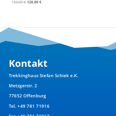
Ursprünglicher
Aktueller
150,00
€
120,00
€
Preis
Preis
war:
ist:
150,00 €
120,00 €.
Kontakt
Trekkinghaus Stefan Schiek e.K.
Metzgerstr. 2
77652 Offenburg
Tel. +49 781 71916