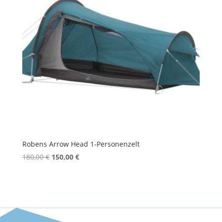
Robens Arrow Head 1-Personenzelt
Ursprünglicher
Aktueller
180,00
€
150,00
€
Preis
Preis
war:
ist:
180,00 €
150,00 €.