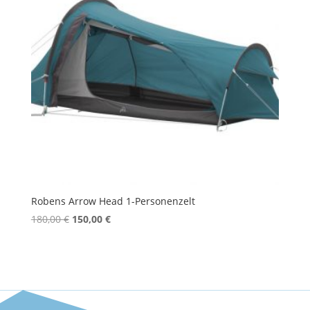
Robens Arrow Head 1-Personenzelt
Ursprünglicher
Aktueller
180,00
€
150,00
€
Preis
Preis
war:
ist:
180,00 €
150,00 €.