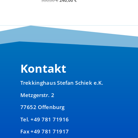
300,00
€
240,00
€
Preis
Preis
war:
ist:
300,00 €
240,00 €.
Kontakt
Trekkinghaus Stefan Schiek e.K.
Metzgerstr. 2
77652 Offenburg
Tel. +49 781 71916
Fax +49 781 71917